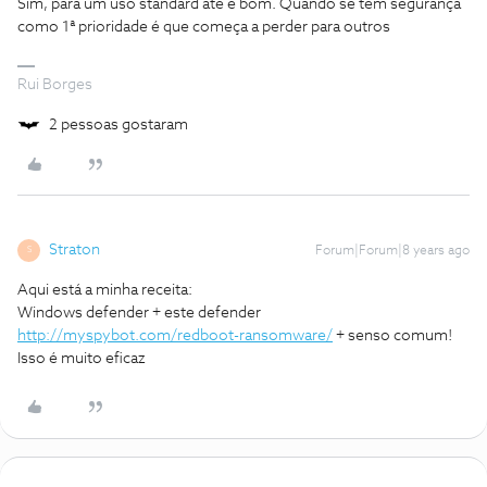
Sim, para um uso standard até é bom. Quando se tem segurança
como 1ª prioridade é que começa a perder para outros
Rui Borges
2 pessoas gostaram
Straton
Forum|Forum|8 years ago
S
Aqui está a minha receita:
Windows defender + este defender
http://myspybot.com/redboot-ransomware/
+ senso comum!
Isso é muito eficaz