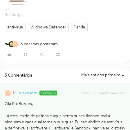
Rui Borges
antivirus
Widnows Defender
Panda
6 pessoas gostaram
M
Mais antigos primeiro
5 Comentários
M. Alexandre
RESPOSTA
Forum|Forum|9 years ago
M
Olá Rui Borges,
Lá está, caldo de galinha e água benta nunca fizeram mal a
ninguém e cada qual toma o que quer. Eu não abdico de antivírus
e de firewalls (software + Hardware) e Sandbox, não vá eu distrair-