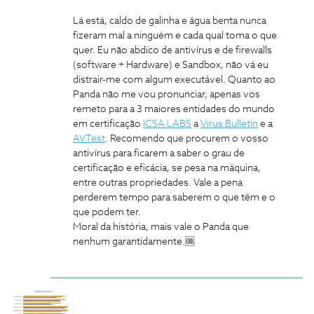
Lá está, caldo de galinha e água benta nunca
fizeram mal a ninguém e cada qual toma o que
quer. Eu não abdico de antivírus e de firewalls
(software + Hardware) e Sandbox, não vá eu
distrair-me com algum executável. Quanto ao
Panda não me vou pronunciar, apenas vos
remeto para a 3 maiores entidades do mundo
em certificação
ICSA LABS
a
Virus Bulletin
e a
AVTest
. Recomendo que procurem o vosso
antivírus para ficarem a saber o grau de
certificação e eficácia, se pesa na máquina,
entre outras propriedades. Vale a pena
perderem tempo para saberem o que têm e o
que podem ter.
Moral da história, mais vale o Panda que
nenhum garantidamente.🆒