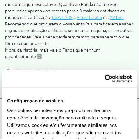
me com algum executável. Quanto ao Panda não me vou
pronunciar, apenas vos remeto para a 3 maiores entidades do
mundo em certificação
ICSA LABS
a
Virus Bulletin
e a
AVTest
.
Recomendo que procurem o vosso antivírus para ficarem a saber
o grau de certificação e eficácia, se pesa na máquina, entre outras
propriedades. Vale a pena perderem tempo para saberem o que
têm e o que podem ter.
Moral da história, mais vale o Panda que nenhum
garantidamente.🆒
2 pessoas gostaram
Configuração de cookies
Rui Borges
Os cookies permitem-nos proporcionar lhe uma
AUTOR
Forum|Forum|9 years ago
experiência de navegação personalizada e segura.
Olá Rui Borges,
Utilizamos cookies e/ou ferramentas similares nos
nossos websites ou aplicações que são necessários
Lá está, caldo de galinha e água benta nunca fizeram mal a