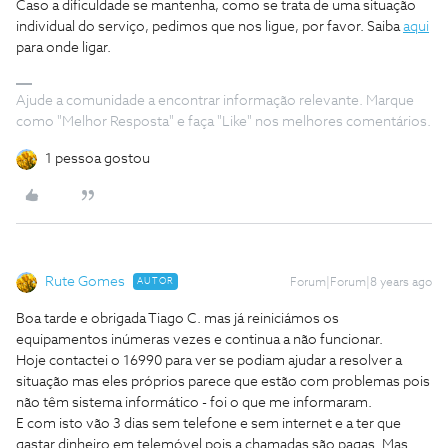
Caso a dificuldade se mantenha, como se trata de uma situação
individual do serviço, pedimos que nos ligue, por favor. Saiba
aqui
para onde ligar.
Ajude a comunidade a encontrar informação relevante. Marque
como "Melhor Resposta" e faça "Like" nos melhores comentários.
1 pessoa gostou
Rute Gomes
AUTOR
Forum|Forum|8 years ago
Boa tarde e obrigada Tiago C. mas já reiniciámos os
equipamentos inúmeras vezes e continua a não funcionar.
Hoje contactei o 16990 para ver se podiam ajudar a resolver a
situação mas eles próprios parece que estão com problemas pois
não têm sistema informático - foi o que me informaram.
E com isto vão 3 dias sem telefone e sem internet e a ter que
gastar dinheiro em telemóvel pois a chamadas são pagas. Mas