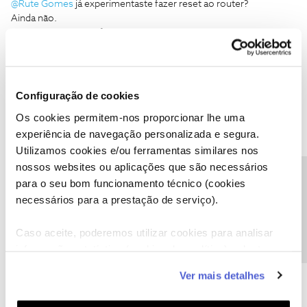
@Rute Gomes
já experimentaste fazer reset ao router?
Ainda não.
Como é que isso se faz?
De qualquer forma vou continuar a tentar falar para o apoio ao
cliente.
Obrigada pela dica. Depois digo como correu.
Configuração de cookies
Os cookies permitem-nos proporcionar lhe uma
experiência de navegação personalizada e segura.
Utilizamos cookies e/ou ferramentas similares nos
nossos websites ou aplicações que são necessários
Oscar7
Forum|Forum|8 years ago
Precisa de ajuda?
para o seu bom funcionamento técnico (cookies
Tens um furo onde dá para fazer reset. Vê
este
comentário.
necessários para a prestação de serviço).
1 pessoa gostou
Caso aceite, poderemos utilizar cookies para analisar
informação estatística (cookies de analítica), adaptar
este serviço às suas preferências e apresentar-lhe
Ver mais detalhes
funcionalidades (cookies de personalização e
funcionalidade) e adaptar anúncios aos seus interesses
Rute Gomes
AUTOR