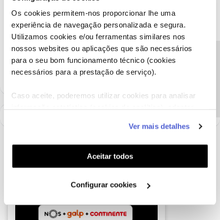
Obrigado
Os cookies permitem-nos proporcionar lhe uma
experiência de navegação personalizada e segura.
Ajude a comunidade a encontrar informação relevante. Marque
Utilizamos cookies e/ou ferramentas similares nos
como "Melhor Resposta" e faça "Like" nos melhores comentários.
nossos websites ou aplicações que são necessários
Siga os perfis da moderação, através da opção "Seguir", para estar
Precisa de ajuda?
para o seu bom funcionamento técnico (cookies
sempre a par das ultimas novidades.
necessários para a prestação de serviço).
Caso aceite, poderemos utilizar cookies para analisar
informação estatística (cookies de analítica), adaptar
este serviço às suas preferências e apresentar-lhe
Ver mais detalhes
funcionalidades (cookies de personalização e
funcionalidade) e adaptar anúncios aos seus interesses
(cookies de publicidade personalizada). Pode gerir a
Aceitar todos
utilização dos cookies clicando em "
Configurar
Cookies
".
Configurar cookies