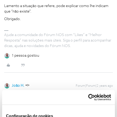
Lamento a situação que refere, pode explicar como lhe indicam
que “não existe”.
Obrigado.
Ajude a comunidade do Fórum NOS com “Likes” e “Melhor
Resposta” nas soluções mais úteis. Siga o perfil para acompanhar
dicas, ajuda e novidades do Fórum NOS.
1 pessoa gostou
João H.
Forum|Forum|2 years ago
Boa tarde
@Luís Filipe Moreira Machado
,
Agradecemos a sua mensagem. Vamos ajudar.
Detalhe-nos a situação em causa, por favor.
Configuração de cookies