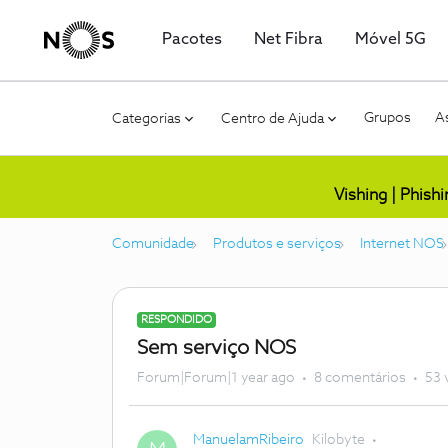
Pacotes
Net Fibra
Móvel 5G
Grupos
As
Categorias
Centro de Ajuda
Vishing | Phish
Comunidade
Produtos e serviços
Internet NOS
RESPONDIDO
Sem serviço NOS
Forum|Forum|1 year ago
8 comentários
53 
ManuelamRibeiro
Kilobyte