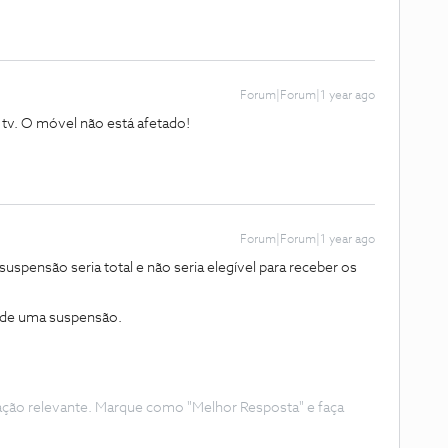
Forum|Forum|1 year ago
 tv. O móvel não está afetado!
Forum|Forum|1 year ago
ensão seria total e não seria elegível para receber os
ta de uma suspensão.
ação relevante. Marque como "Melhor Resposta" e faça