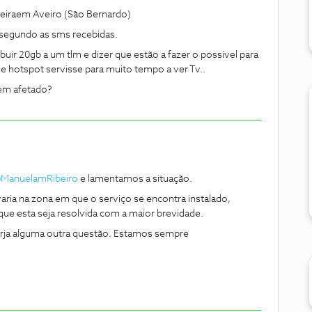
feiraem Aveiro (São Bernardo)
 segundo as sms recebidas.
buir 20gb a um tlm e dizer que estão a fazer o possível para
e hotspot servisse para muito tempo a ver Tv..
ém afetado?
ManuelamRibeiro
e lamentamos a situação.
varia na zona em que o serviço se encontra instalado,
que esta seja resolvida com a maior brevidade.
urja alguma outra questão. Estamos sempre