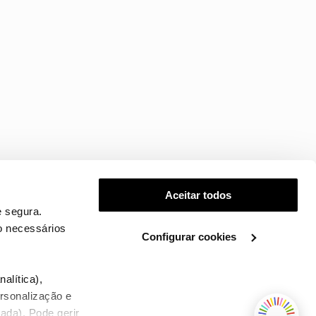
Aceitar todos
 segura.
o necessários
Configurar cookies
.
alítica),
ersonalização e
ada). Pode gerir