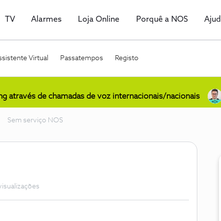
TV
Alarmes
Loja Online
Porquê a NOS
Aju
sistente Virtual
Passatempos
Registo
ing através de chamadas de voz internacionais/nacionais
Sem serviço NOS
visualizações