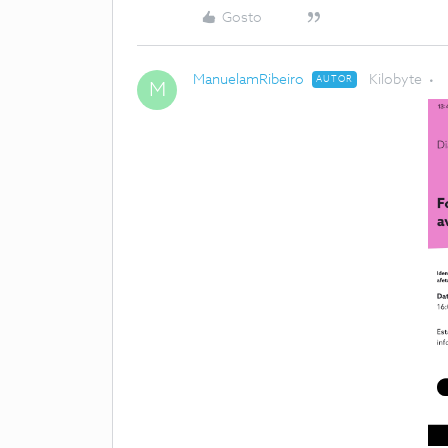
Gosto
ManuelamRibeiro
Kilobyte
AUTOR
M