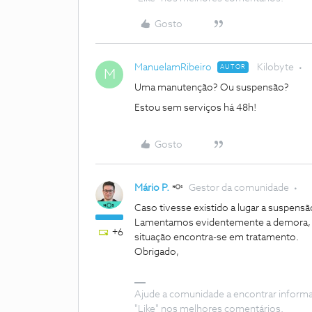
Gosto
ManuelamRibeiro
Kilobyte
AUTOR
M
Uma manutenção? Ou suspensão?
Estou sem serviços há 48h!
Gosto
Mário P.
Gestor da comunidade
Caso tivesse existido a lugar a suspensão
Lamentamos evidentemente a demora, n
+6
situação encontra-se em tratamento.
Obrigado,
Ajude a comunidade a encontrar inform
"Like" nos melhores comentários.