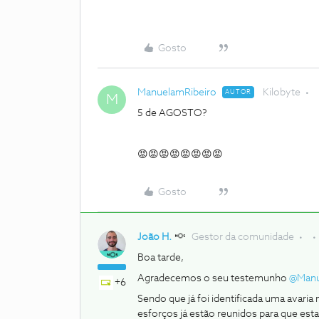
Gosto
ManuelamRibeiro
Kilobyte
AUTOR
M
5 de AGOSTO?
😡😡😡😡😡😡😡😡
Gosto
João H.
Gestor da comunidade
Boa tarde,
Agradecemos o seu testemunho ​
@Manu
+6
Sendo que já foi identificada uma avaria
esforços já estão reunidos para que esta