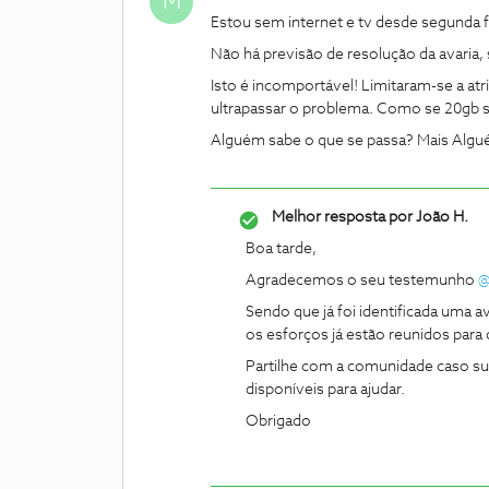
M
Estou sem internet e tv desde segunda 
Não há previsão de resolução da avaria,
Isto é incomportável! Limitaram-se a atri
ultrapassar o problema. Como se 20gb s
Alguém sabe o que se passa? Mais Algu
Melhor resposta por
João H.
Boa tarde,
Agradecemos o seu testemunho ​
@
Sendo que já foi identificada uma a
os esforços já estão reunidos para 
Partilhe com a comunidade caso s
disponíveis para ajudar.
Obrigado