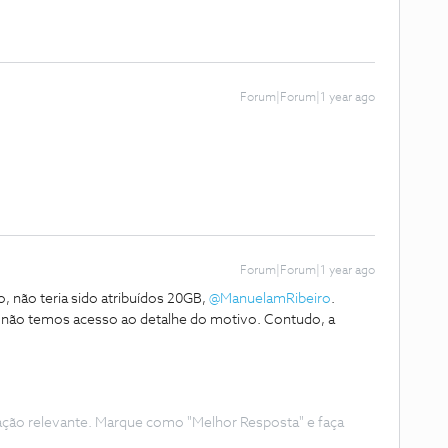
Forum|Forum|1 year ago
Forum|Forum|1 year ago
, não teria sido atribuídos 20GB, ​
@ManuelamRibeiro
.
ão temos acesso ao detalhe do motivo. Contudo, a
ação relevante. Marque como "Melhor Resposta" e faça