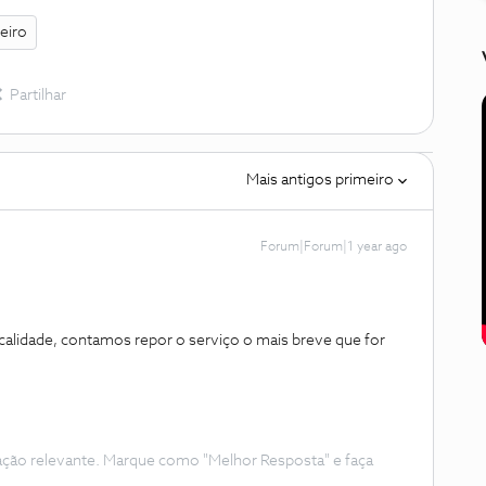
eiro
Partilhar
Mais antigos primeiro
Forum|Forum|1 year ago
calidade, contamos repor o serviço o mais breve que for
ação relevante. Marque como "Melhor Resposta" e faça