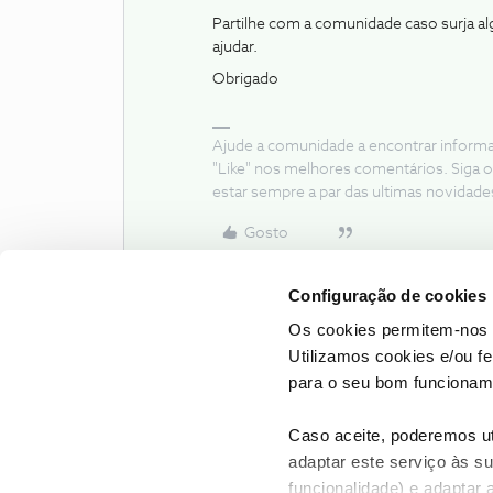
Partilhe com a comunidade caso surja a
ajudar.
Obrigado
Ajude a comunidade a encontrar inform
"Like" nos melhores comentários. Siga o
estar sempre a par das ultimas novidade
Gosto
Configuração de cookies
Os cookies permitem-nos 
Utilizamos cookies e/ou f
para o seu bom funcioname
Caso aceite, poderemos uti
adaptar este serviço às su
funcionalidade) e adaptar 