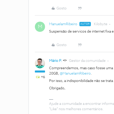
Gosto
ManuelamRibeiro
Kilobyte
AUTOR
M
Suspensão de servicos de internet fixa e
Gosto
Mário P.
Gestor da comunidade
Compreendemos, mas caso fosse uma susp
20GB, ​
@ManuelamRibeiro
.
+6
Por isso, a indisponibilidade não se tra
Obrigado,
Ajude a comunidade a encontrar inform
"Like" nos melhores comentários.