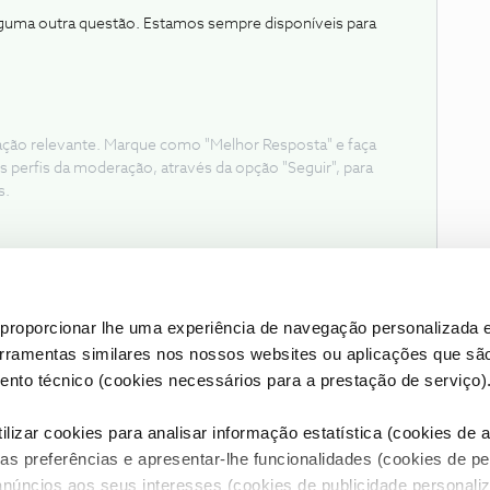
lguma outra questão. Estamos sempre disponíveis para
ação relevante. Marque como "Melhor Resposta" e faça
s perfis da moderação, através da opção "Seguir", para
s.
proporcionar lhe uma experiência de navegação personalizada e
erramentas similares nos nossos websites ou aplicações que sã
nto técnico (cookies necessários para a prestação de serviço)
lizar cookies para analisar informação estatística (cookies de an
as preferências e apresentar-lhe funcionalidades (cookies de p
Condições do Fórum NOS
Accessibility statement
anúncios aos seus interesses (cookies de publicidade personaliz