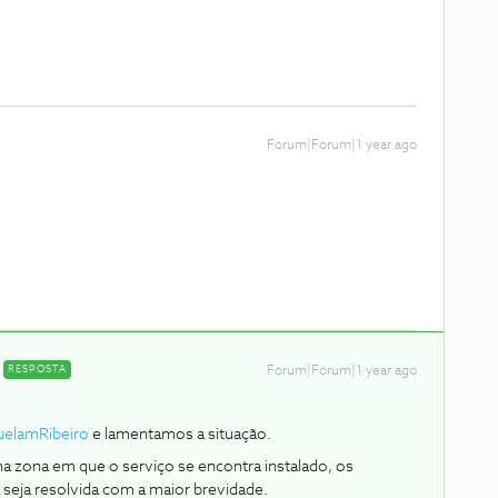
Forum|Forum|1 year ago
RESPOSTA
Forum|Forum|1 year ago
elamRibeiro
e lamentamos a situação.
 na zona em que o serviço se encontra instalado, os
 seja resolvida com a maior brevidade.