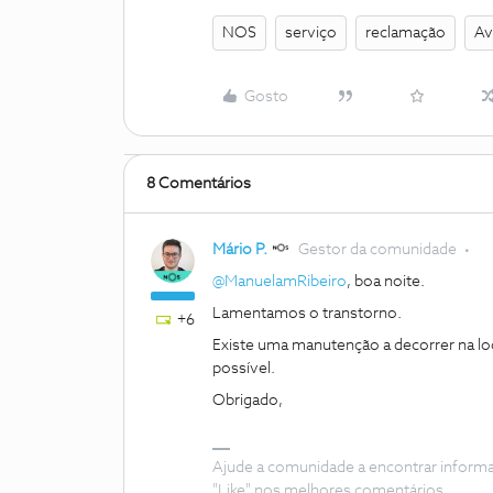
NOS
serviço
reclamação
Av
Gosto
8 Comentários
Mário P.
Gestor da comunidade
@ManuelamRibeiro
, boa noite.
Lamentamos o transtorno.
+6
Existe uma manutenção a decorrer na lo
possível.
Obrigado,
Ajude a comunidade a encontrar inform
"Like" nos melhores comentários.