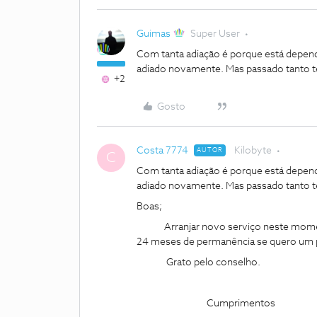
Guimas
Super User
Com tanta adiação é porque está depend
adiado novamente. Mas passado tanto te
+2
Gosto
Costa 7774
Kilobyte
AUTOR
C
Com tanta adiação é porque está depend
adiado novamente. Mas passado tanto te
Boas;
Arranjar novo serviço neste momento,
24 meses de permanência se quero um 
Grato pelo conselho.
Cumprimentos