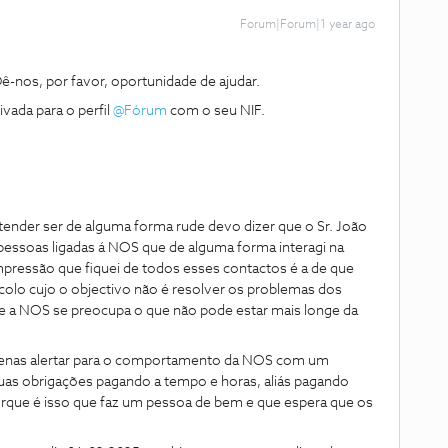
Forum|Forum|1 year ago
-nos, por favor, oportunidade de ajudar.
da para o perfil ​
@Fórum
com o seu NIF.
r ser de alguma forma rude devo dizer que o Sr. João
pessoas ligadas á NOS que de alguma forma interagi na
impressão que fiquei de todos esses contactos é a de que
lo cujo o objectivo não é resolver os problemas dos
e a NOS se preocupa o que não pode estar mais longe da
as alertar para o comportamento da NOS com um
uas obrigações pagando a tempo e horas, aliás pagando
rque é isso que faz um pessoa de bem e que espera que os