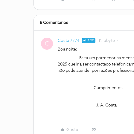
8 Comentários
Costa 7774
Kilobyte
AUTOR
C
Boa noite;
Falta um pormenor na mensagem ant
2025 que iria ser contactado telefónicam
não pude atender por razões profissiona
Cumprimentos
J. A. Costa
Gosto