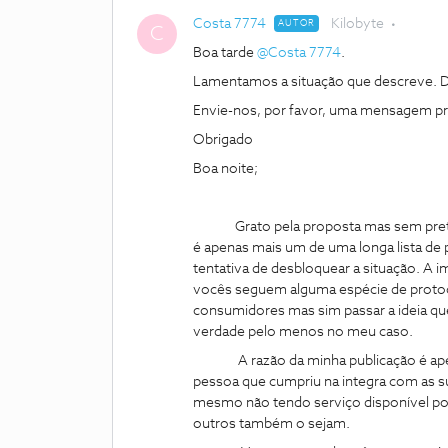
Costa 7774
Kilobyte
AUTOR
C
Boa tarde ​
@Costa 7774
.
Lamentamos a situação que descreve. Dê
Envie-nos, por favor, uma mensagem priva
Obrigado
Boa noite;
Grato pela proposta mas sem pretende
é apenas mais um de uma longa lista de 
tentativa de desbloquear a situação. A 
vocês seguem alguma espécie de protoco
consumidores mas sim passar a ideia qu
verdade pelo menos no meu caso.
A razão da minha publicação é apen
pessoa que cumpriu na integra com as s
mesmo não tendo serviço disponível po
outros também o sejam.