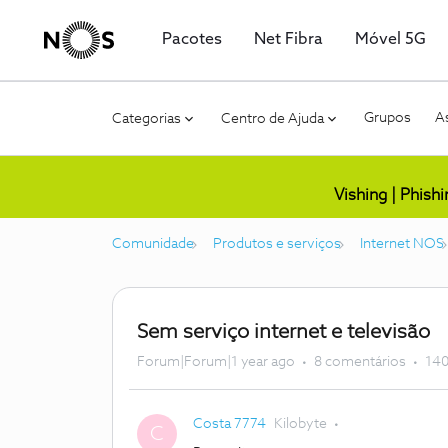
Pacotes
Net Fibra
Móvel 5G
Grupos
As
Categorias
Centro de Ajuda
Vishing | Phish
Comunidade
Produtos e serviços
Internet NOS
Sem serviço internet e televisão
Forum|Forum|1 year ago
8 comentários
140
Costa 7774
Kilobyte
C