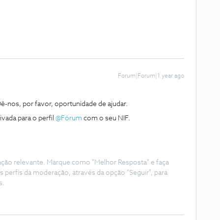
Forum|Forum|1 year ago
-nos, por favor, oportunidade de ajudar.
da para o perfil ​
@Fórum
com o seu NIF.
ação relevante. Marque como "Melhor Resposta" e faça
s perfis da moderação, através da opção "Seguir", para
s.