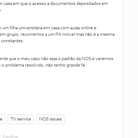
em que o acesso a documentos depositados em
o.
universitária em casa com aulas online e
s em grupo, recorremos a um PA móvel mas não é a mesma
o constantes.
ue o meu caso não seja o padrão da NOS e veremos
 o problema resolvido, não tenho grande fé.
ge
TV service
NOS issues
Partilhar