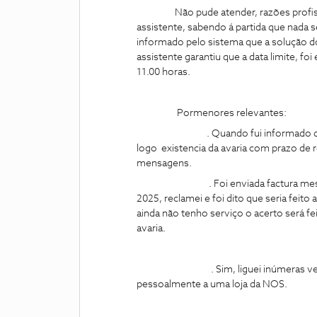
Não pude atender, razões profissio
assistente, sabendo á partida que nada s
informado pelo sistema que a solução do
assistente garantiu que a data limite, fo
11.00 horas.
Pormenores relevantes:
. Quando fui informado da avaria 
logo existencia da avaria com prazo de 
mensagens.
. Foi enviada factura mesmo esta
2025, reclamei e foi dito que seria fei
ainda não tenho serviço o acerto será fe
avaria.
. Sim, liguei inúmeras vezes para 
pessoalmente a uma loja da NOS.