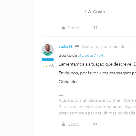
J. A. Costa
Gosto
João H.
Gestor da comunidade
Boa tarde ​
@Costa 7774
.
Lamentamos a situação que descreve. Dê
+6
Envie-nos, por favor, uma mensagem priva
Obrigado
Ajude a comunidade a encontrar inform
"Like" nos melhores comentários. Siga o
estar sempre a par das ultimas novidade
Gosto