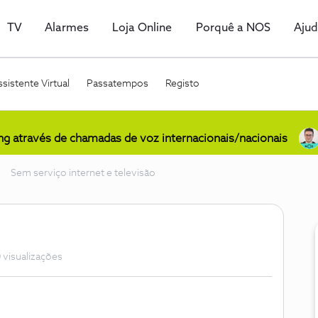
TV
Alarmes
Loja Online
Porquê a NOS
Aju
sistente Virtual
Passatempos
Registo
ing através de chamadas de voz internacionais/nacionais
Sem serviço internet e televisão
 visualizações