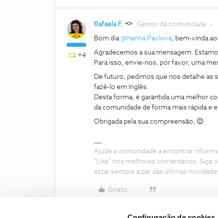
Rafaela F.
Gestor da comunidade
Bom dia ​
@Hanna Pavlova
, bem-vinda a
Agradecemos a sua mensagem. Estamos aq
+4
Para isso, envie-nos, por favor, uma men
De futuro, pedimos que nos detalhe as 
fazê-lo em Inglês.
Desta forma, é garantida uma melhor com
da comunidade de forma mais rápida e ef
Obrigada pela sua compreensão, 😊
Ajude a comunidade a encontrar inform
"Like" nos melhores comentários. Siga o
estar sempre a par das últimas novidade
Gosto
Configuração de cookies