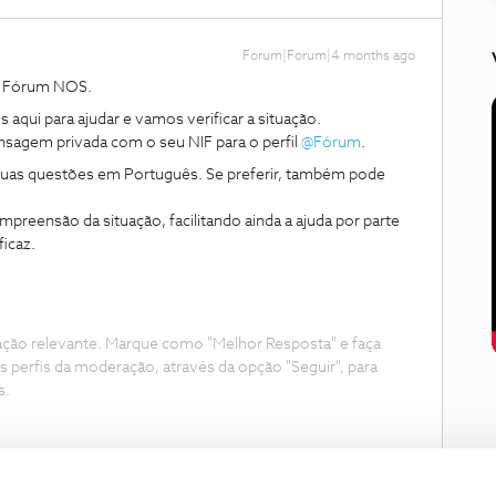
Forum|Forum|4 months ago
o Fórum NOS.
ui para ajudar e vamos verificar a situação.
sagem privada com o seu NIF para o perfil ​
@Fórum
.
suas questões em Português. Se preferir, também pode
preensão da situação, facilitando ainda a ajuda por parte
icaz.
ação relevante. Marque como "Melhor Resposta" e faça
s perfis da moderação, através da opção "Seguir", para
s.