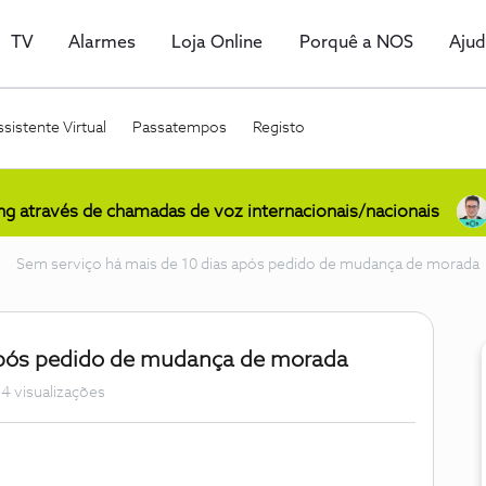
TV
Alarmes
Loja Online
Porquê a NOS
Aju
sistente Virtual
Passatempos
Registo
ing através de chamadas de voz internacionais/nacionais
Sem serviço há mais de 10 dias após pedido de mudança de morada
após pedido de mudança de morada
14 visualizações