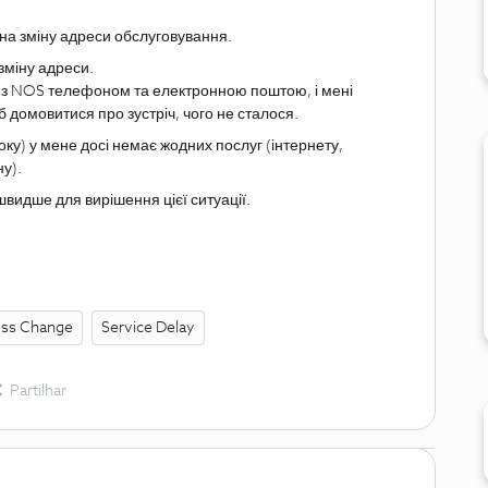
 на зміну адреси обслуговування.
 зміну адреси.
ся з NOS телефоном та електронною поштою, і мені
 домовитися про зустріч, чого не сталося.
ку) у мене досі немає жодних послуг (інтернету,
у).
швидше для вирішення цієї ситуації.
ss Change
Service Delay
Partilhar