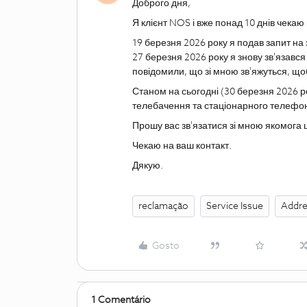
Доброго дня,
Я клієнт NOS і вже понад 10 днів чекаю
19 березня 2026 року я подав запит на
27 березня 2026 року я знову зв'язав
повідомили, що зі мною зв'яжуться, щоб
Станом на сьогодні (30 березня 2026 ро
телебачення та стаціонарного телефон
Прошу вас зв'язатися зі мною якомога 
Чекаю на ваш контакт.
Дякую.
reclamação
Service Issue
Addre
Gosto
1 Comentário