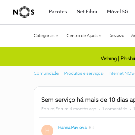
Pacotes
Net Fibra
Móvel 5G
Grupos
As
Categorias
Centro de Ajuda
Vishing | Phish
Comunidade
Produtos e serviços
Internet NOS
Sem serviço há mais de 10 dias 
Forum|Forum|4 months ago
1 comentário
Hanna Pavlova
Bit
H