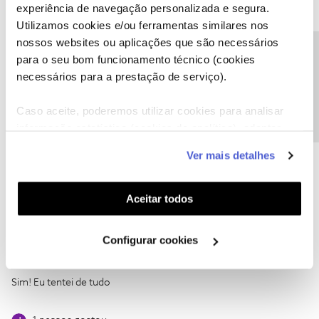
experiência de navegação personalizada e segura.
Utilizamos cookies e/ou ferramentas similares nos
nossos websites ou aplicações que são necessários
Precisa de ajuda?
para o seu bom funcionamento técnico (cookies
Jose Rodrigues
necessários para a prestação de serviço).
Forum|Forum|5 years ago
Caso aceite, poderemos utilizar cookies para analisar
Eu o reiniciei e liguei e desliguei o dia todo. Não tive sorte,
informação estatística (cookies de analítica), adaptar
obrigado vou tentar ligar do meu celular
este serviço às suas preferências e apresentar-lhe
Ver mais detalhes
Fez o reset ?
funcionalidades (cookies de personalização e
funcionalidade) e adaptar anúncios aos seus interesses
(cookies de publicidade personalizada). Pode gerir a
Aceitar todos
utilização dos cookies clicando em "
Configurar
Cookies
".
Configurar cookies
TeaCampo
Forum|Forum|5 years ago
T
Sim! Eu tentei de tudo