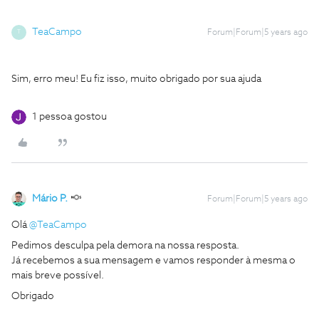
TeaCampo
Forum|Forum|5 years ago
T
Sim, erro meu! Eu fiz isso, muito obrigado por sua ajuda
1 pessoa gostou
Mário P.
Forum|Forum|5 years ago
Olá
@TeaCampo
Pedimos desculpa pela demora na nossa resposta.
Já recebemos a sua mensagem e vamos responder à mesma o
mais breve possível.
Obrigado