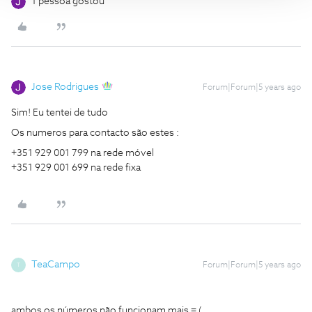
1 pessoa gostou
Jose Rodrigues
Forum|Forum|5 years ago
Sim! Eu tentei de tudo
Os numeros para contacto são estes :
+351 929 001 799 na rede móvel
+351 929 001 699 na rede fixa
TeaCampo
Forum|Forum|5 years ago
T
ambos os números não funcionam mais = (