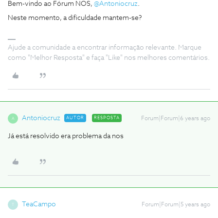
Bem-vindo ao Fórum NOS,
@Antoniocruz
.
Neste momento, a dificuldade mantem-se?
Ajude a comunidade a encontrar informação relevante. Marque
como "Melhor Resposta" e faça "Like" nos melhores comentários.
Antoniocruz
AUTOR
RESPOSTA
Forum|Forum|6 years ago
A
Já está resolvido era problema da nos
TeaCampo
Forum|Forum|5 years ago
T