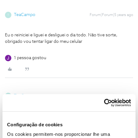
TeaCampo
Forum|Forum|5 years ago
T
Eu o reiniciei e liguei e desliguei o dia todo. Não tive sorte,
obrigado vou tentar ligar do meu celular
1 pessoa gostou
TeaCampo
Forum|Forum|5 years ago
T
qual é o número que ligo de um telefone móvel internacional?
Configuração de cookies
1 pessoa gostou
Os cookies permitem-nos proporcionar lhe uma