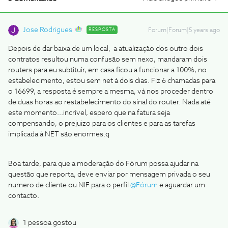
Jose Rodrigues
RESPOSTA
Forum|Forum|5 years ago
Depois de dar baixa de um local, a atualização dos outro dois
contratos resultou numa confusão sem nexo, mandaram dois
routers para eu subtituir, em casa ficou a funcionar a 100%, no
estabelecimento, estou sem net á dois dias. Fiz 6 chamadas para
o 16699, a resposta é sempre a mesma, vá nos proceder dentro
de duas horas ao restabelecimento do sinal do router. Nada até
este momento...incrível, espero que na fatura seja
compensando, o prejuizo para os clientes e para as tarefas
implicada á NET são enormes.q
Boa tarde, para que a moderação do Fórum possa ajudar na
questão que reporta, deve enviar por mensagem privada o seu
numero de cliente ou NIF para o perfil
@Fórum
e aguardar um
contacto.
1 pessoa gostou