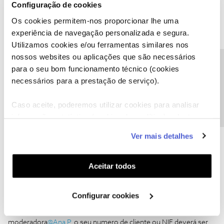
Configuração de cookies
MANUEL PALMA
Os cookies permitem-nos proporcionar lhe uma
AUTOR
Forum|Forum|5 years ago
M
experiência de navegação personalizada e segura.
NIF:1xxxxxxxxx
Utilizamos cookies e/ou ferramentas similares nos
Manuel Palma
nossos websites ou aplicações que são necessários
Precisa de ajuda?
Faro
para o seu bom funcionamento técnico (cookies
necessários para a prestação de serviço).
Caso aceite, poderemos utilizar cookies para analisar
informação estatística (cookies de analítica), adaptar
este serviço às suas preferências e apresentar-lhe
Ver mais detalhes
funcionalidades (cookies de personalização e
funcionalidade) e adaptar anúncios aos seus interesses
(cookies de publicidade personalizada). Pode gerir a
Aceitar todos
utilização dos cookies clicando em "
Configurar
Jose Rodrigues
Forum|Forum|5 years ago
Cookies
".
Configurar cookies
NIF:
xxxxxxxxxxxxxxxxxxxxxxxx
Boa tarde, em conformidade com o solicitado pela
moderadora
@Ana P.
o seu numero de cliente ou NIF deverá ser