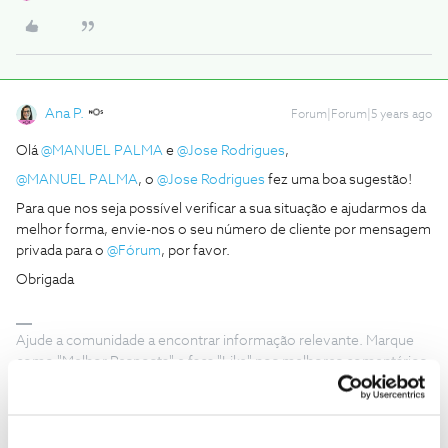
Ana P.
Forum|Forum|5 years ago
Olá
@MANUEL PALMA
e
@Jose Rodrigues
,
@MANUEL PALMA
, o
@Jose Rodrigues
fez uma boa sugestão!
Para que nos seja possível verificar a sua situação e ajudarmos da
melhor forma, envie-nos o seu número de cliente por mensagem
privada para o
@Fórum
, por favor.
Obrigada
Ajude a comunidade a encontrar informação relevante. Marque
como "Melhor Resposta" e faça "Like" nos melhores comentários.