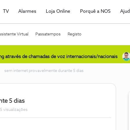
TV
Alarmes
Loja Online
Porquê a NOS
Aju
sistente Virtual
Passatempos
Registo
ing através de chamadas de voz internacionais/nacionais
sem internet provavelmente durante 5 dias
te 5 dias
5 visualizações