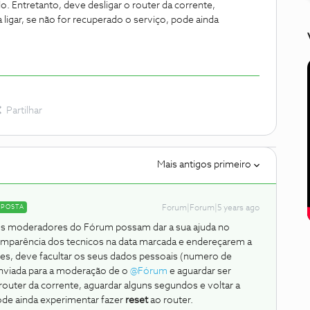
o. Entretanto, deve desligar o router da corrente,
 ligar, se não for recuperado o serviço, pode ainda
Partilhar
Mais antigos primeiro
SPOSTA
Forum|Forum|5 years ago
os moderadores do Fórum possam dar a sua ajuda no
comparência dos tecnicos na data marcada e endereçarem a
s, deve facultar os seus dados pessoais (numero de
enviada para a moderação de o
@Fórum
e aguardar ser
router da corrente, aguardar alguns segundos e voltar a
pode ainda experimentar fazer
reset
ao router.