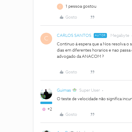
1 pessoa gostou
C
Gosto
CARLOS SANTOS
Megabyte
AUTOR
C
Continuo á espera que a Nos resolva o 
dias em diferentes horarios e nao pass
advogado da ANACOM ?
Gosto
Guimas
Super User
O teste de velocidade não significa inc
+2
Gosto