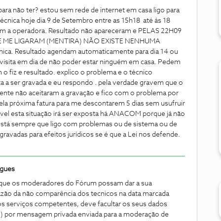
ra não ter? estou sem rede de internet em casa ligo para
écnica hoje dia 9 de Setembro entre as 15h18 até ás 18
com a operadora. Resultado não apareceram e PELAS 22H09
 ME LIGARAM (MENTIRA) NÃO EXISTE NENHUMA
ica. Resultado agendam automaticamente para dia 14 ou
isita em dia de não poder estar ninguém em casa. Pedem
o fiz e resultado. explico o problema e o técnico
 a ser gravada e eu respondo . pela verdade gravem que o
nte não aceitaram a gravação e fico com o problema por
pela próxima fatura para me descontarem 5 dias sem usufruir
ável esta situação irá ser exposta há ANACOM porque já não
está sempre que ligo com problemas ou de sistema ou de
ravadas para efeitos jurídicos se é que a Lei nos defende.
igues
 que os moderadores do Fórum possam dar a sua
razão da não comparência dos tecnicos na data marcada
s serviços competentes, deve facultar os seus dados
F) por mensagem privada enviada para a moderação de