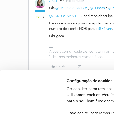
Ana P.
Moderador
Olá
@CARLOS SANTOS
,
@Guimas
e
@Jo
@CARLOS SANTOS
, pedimos desculpa 
+6
Para que nos seja possível ajudar, pe
número de cliente NOS para o
@Fórum
,
Obrigada
Ajude a comunidade a encontrar inform
"Like" nos melhores comentários.
Gosto
Configuração de cookies
Os cookies permitem-nos 
Utilizamos cookies e/ou f
para o seu bom funcioname
Caso aceite, poderemos uti