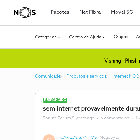
Pacotes
Net Fibra
Móvel 5G
Grupos
As
Categorias
Centro de Ajuda
Vishing | Phish
Comunidade
Produtos e serviços
Internet NOS
RESPONDIDO
sem internet provavelmente duran
Forum|Forum|5 years ago
6 comentários
16
CARLOS SANTOS
Megabyte