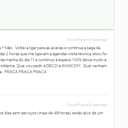
Forum|Forum|5 years ago
 Não. Voltei a ligar para as avarias e continua a saga da
ar 2 horas que me ligavam a agendar visita técnica.istou foi
2 da manha do dia 11 e continuo á espera. NOS deixa muito a
 problema. Que vou pedir á DECO e ANACOM . Que venham
dora . FRACA FRACA FRACA
Forum|Forum|5 years ago
os dias sem serviços (mais de 48 horas) serão alvo de um