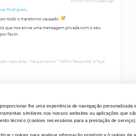
Forum|Forum|5 years ago
se Rodrigues
,
por todo o transtorno causado.
dimos que nos envie uma mensagem privada com o seu
 por favor.
ação relevante. Marque como "Melhor Resposta" e faça
proporcionar lhe uma experiência de navegação personalizada e
erramentas similares nos nossos websites ou aplicações que sã
nto técnico (cookies necessários para a prestação de serviço)
lizar cookies para analisar informação estatística (cookies de an