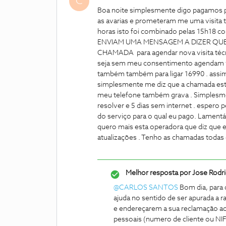
C
Boa noite simplesmente digo pagamos pa
as avarias e prometeram me uma visita t
horas isto foi combinado pelas 15h18 
ENVIAM UMA MENSAGEM A DIZER QUE
CHAMADA para agendar nova visita técn
seja sem meu consentimento agendam v
também também para ligar 16990 . assim 
simplesmente me diz que a chamada esta
meu telefone também grava . Simplesme
resolver e 5 dias sem internet . espero 
do serviço para o qual eu pago. Lament
quero mais esta operadora que diz que 
atualizações . Tenho as chamadas todas g
Melhor resposta por
Jose Rodr
@CARLOS SANTOS
Bom dia, para
ajuda no sentido de ser apurada a 
e endereçarem a sua reclamação ao
pessoais (numero de cliente ou NI