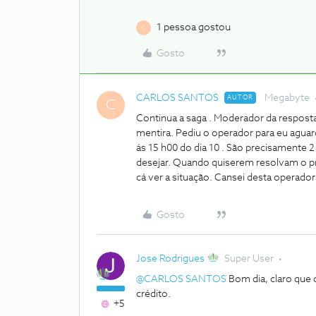
1 pessoa gostou
C
Gosto
CARLOS SANTOS
Megabyte
AUTOR
C
Continua a saga . Moderador da resposta ?
mentira. Pediu o operador para eu aguard
ás 15 h00 do dia 10 . São precisamente 
desejar. Quando quiserem resolvam o
cá ver a situação. Cansei desta opera
Gosto
Jose Rodrigues
Super User
@CARLOS SANTOS
Bom dia, claro que 
crédito.
+5