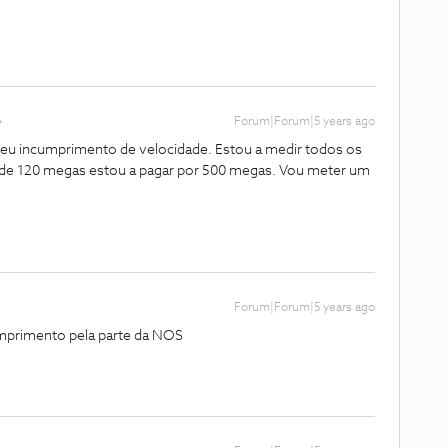
Forum|Forum|5 years ago
seu incumprimento de velocidade. Estou a medir todos os
a de 120 megas estou a pagar por 500 megas. Vou meter um
Forum|Forum|5 years ago
umprimento pela parte da NOS