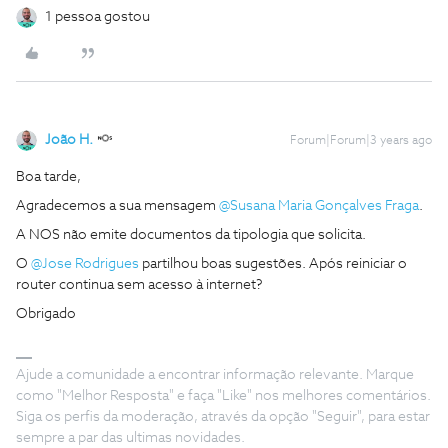
1 pessoa gostou
João H.
Forum|Forum|3 years ago
Boa tarde,
Agradecemos a sua mensagem
@Susana Maria Gonçalves Fraga
.
A NOS não emite documentos da tipologia que solicita.
O
@Jose Rodrigues
partilhou boas sugestões. Após reiniciar o
router continua sem acesso à internet?
Obrigado
Ajude a comunidade a encontrar informação relevante. Marque
como "Melhor Resposta" e faça "Like" nos melhores comentários.
Siga os perfis da moderação, através da opção "Seguir", para estar
sempre a par das ultimas novidades.