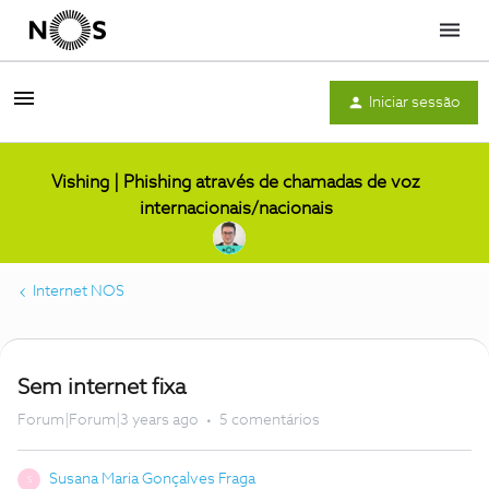
Menu
Iniciar sessão
Vishing | Phishing através de chamadas de voz
internacionais/nacionais
Internet NOS
Sem internet fixa
Forum|Forum|3 years ago
5 comentários
Susana Maria Gonçalves Fraga
S