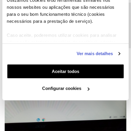
Utilizamos cookies e/ou ferramentas similares nos
nossos websites ou aplicações que são necessários
Precisa de ajuda?
para o seu bom funcionamento técnico (cookies
necessários para a prestação de serviço).
Caso aceite, poderemos utilizar cookies para analisar
informação estatística (cookies de analítica), adaptar
este serviço às suas preferências e apresentar-lhe
Ver mais detalhes
funcionalidades (cookies de personalização e
funcionalidade) e adaptar anúncios aos seus interesses
(cookies de publicidade personalizada). Pode gerir a
Aceitar todos
utilização dos cookies clicando em "
Configurar
Cookies
".
Configurar cookies