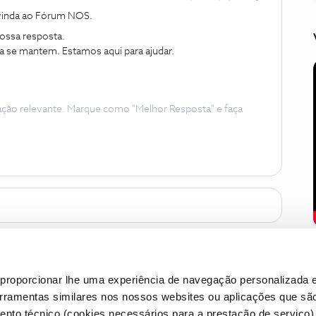
-vinda ao Fórum NOS.
ossa resposta.
nda se mantem. Estamos aqui para ajudar.
ação relevante. Marque como "Melhor Resposta" e faça
proporcionar lhe uma experiência de navegação personalizada e
erramentas similares nos nossos websites ou aplicações que sã
nto técnico (cookies necessários para a prestação de serviço)