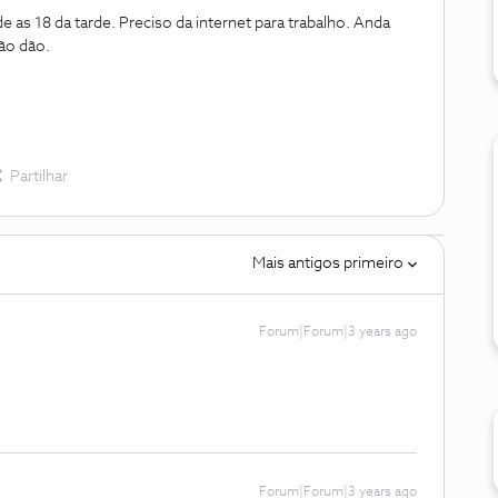
e as 18 da tarde. Preciso da internet para trabalho. Anda
ção dão.
Partilhar
Mais antigos primeiro
Forum|Forum|3 years ago
Forum|Forum|3 years ago