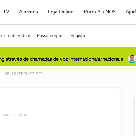
TV
Alarmes
Loja Online
Porquê a NOS
Aju
sistente Virtual
Passatempos
Registo
ing através de chamadas de voz internacionais/nacionais
SEM INTERNET E TV
 visualizações