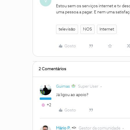
V
Estou sem os serviços internet e tv desd
uma pessoa a pagar. E nem uma satisfa
televisão
NOS
Internet
Gosto
2 Comentários
Guimas
Super User
Já ligou ao apoio?
+2
Gosto
Mário P.
Gestor da comunidade