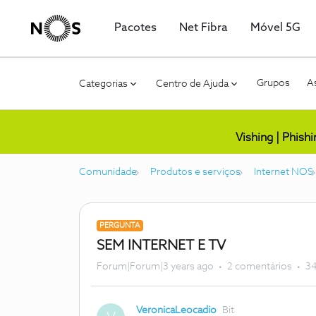
Pacotes
Net Fibra
Móvel 5G
Grupos
As
Categorias
Centro de Ajuda
Vishing | Phish
Comunidade
Produtos e serviços
Internet NOS
PERGUNTA
SEM INTERNET E TV
Forum|Forum|3 years ago
2 comentários
34
VeronicaLeocadio
Bit