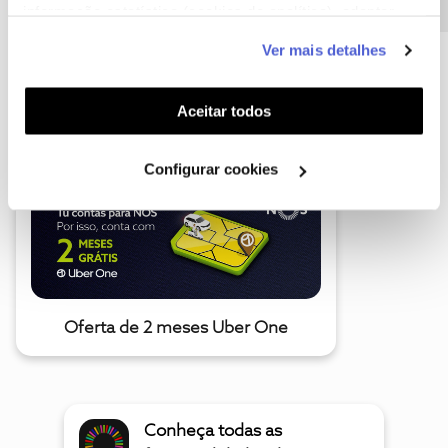
informação estatística (cookies de analítica), adaptar
este serviço às suas preferências e apresentar-lhe
Ver mais detalhes
funcionalidades (cookies de personalização e
funcionalidade) e adaptar anúncios aos seus interesses
A poupança que COMBINA
(cookies de publicidade personalizada). Pode gerir a
Aceitar todos
utilização dos cookies clicando em "
Configurar
Cookies
".
Configurar cookies
Oferta de 2 meses Uber One
Conheça todas as