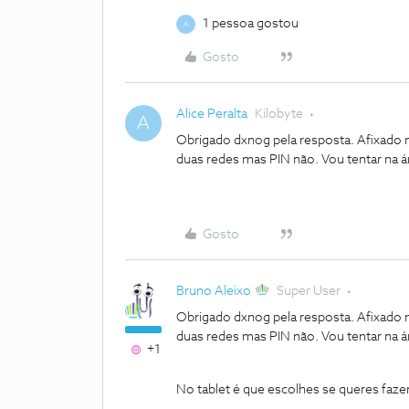
1 pessoa gostou
A
Gosto
Alice Peralta
Kilobyte
A
Obrigado dxnog pela resposta. Afixado
duas redes mas PIN não. Vou tentar na ár
Gosto
Bruno Aleixo
Super User
Obrigado dxnog pela resposta. Afixado
duas redes mas PIN não. Vou tentar na ár
+1
No tablet é que escolhes se queres faze