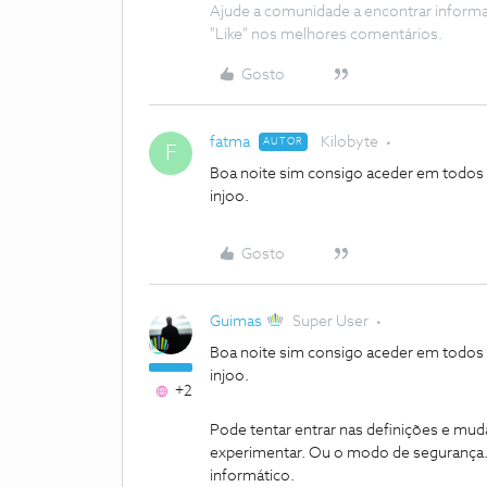
Ajude a comunidade a encontrar inform
"Like" nos melhores comentários.
Gosto
fatma
Kilobyte
AUTOR
F
Boa noite sim consigo aceder em todo
injoo.
Gosto
Guimas
Super User
Boa noite sim consigo aceder em todo
injoo.
+2
Pode tentar entrar nas definições e mud
experimentar. Ou o modo de segurança. 
informático.