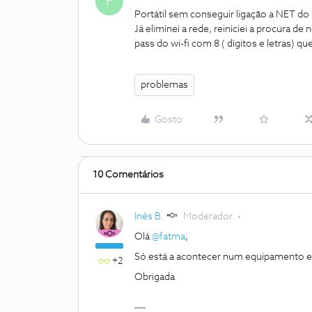
F
Portátil sem conseguir ligação a NET d
Já eliminei a rede, reiniciei a procura d
pass do wi-fi com 8 ( dígitos e letras) q
problemas
Gosto
10 Comentários
Inês B.
Moderador
Olá
@fatma
,
Só está a acontecer num equipamento e
+2
Obrigada