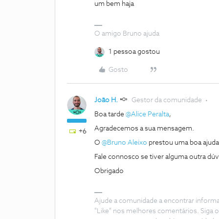
um bem haja
O amigo Bruno ajuda
1 pessoa gostou
Gosto
João H.
Gestor da comunidade
Boa tarde
@Alice Peralta
,
Agradecemos a sua mensagem.
+6
O
@Bruno Aleixo
prestou uma boa ajuda
Fale connosco se tiver alguma outra dúv
Obrigado
Ajude a comunidade a encontrar inform
"Like" nos melhores comentários. Siga o