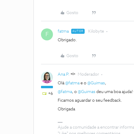
Gosto
fatma
Kilobyte
AUTOR
F
Obrigado.
Gosto
Ana P.
Moderador
Olá
@fatma
e o
@Guimas
,
@fatma
, o
@Guimas
deu uma boa ajuda!
+6
Ficamos aguardar o seu feedback.
Obrigada
Ajude a comunidade a encontrar inform
"Like" nos melhores comentários.