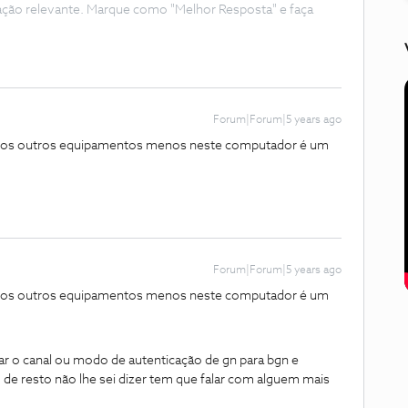
ação relevante. Marque como "Melhor Resposta" e faça
Forum|Forum|5 years ago
s os outros equipamentos menos neste computador é um
Forum|Forum|5 years ago
s os outros equipamentos menos neste computador é um
ar o canal ou modo de autenticação de gn para bgn e
de resto não lhe sei dizer tem que falar com alguem mais