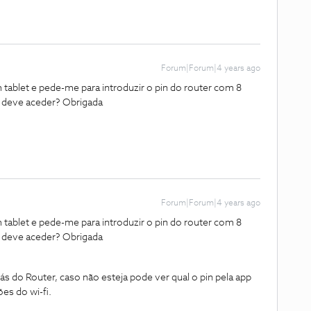
Forum|Forum|4 years ago
m tablet e pede-me para introduzir o pin do router com 8
o deve aceder? Obrigada
Forum|Forum|4 years ago
m tablet e pede-me para introduzir o pin do router com 8
o deve aceder? Obrigada
s do Router, caso não esteja pode ver qual o pin pela app
es do wi-fi.