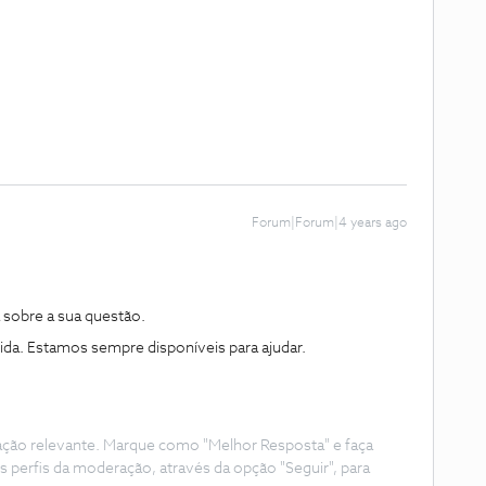
Forum|Forum|4 years ago
 sobre a sua questão.
ida. Estamos sempre disponíveis para ajudar.
ação relevante. Marque como "Melhor Resposta" e faça
s perfis da moderação, através da opção "Seguir", para