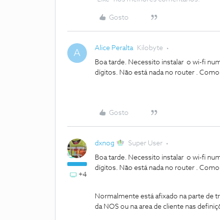
Gosto
Alice Peralta
Kilobyte
A
Boa tarde. Necessito instalar o wi-fi nu
dígitos. Não está nada no router . Com
Gosto
dxnog
Super User
Boa tarde. Necessito instalar o wi-fi nu
dígitos. Não está nada no router . Com
+4
Normalmente está afixado na parte de trá
da NOS ou na area de cliente nas definiçõ