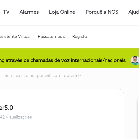
TV
Alarmes
Loja Online
Porquê a NOS
Aju
sistente Virtual
Passatempos
Registo
ing através de chamadas de voz internacionais/nacionais
Sem acesso net por wifi com router5.0
er5.0
42 visualizações