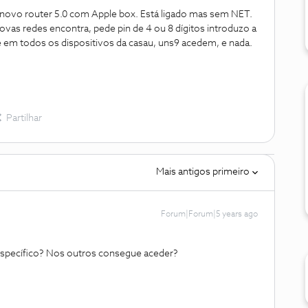
o novo router 5.0 com Apple box. Está ligado mas sem NET.
e novas redes encontra, pede pin de 4 ou 8 dígitos introduzo a
ue em todos os dispositivos da casa
u, uns9 acedem, e nada.
Partilhar
Mais antigos primeiro
Forum|Forum|5 years ago
specífico? Nos outros consegue aceder?