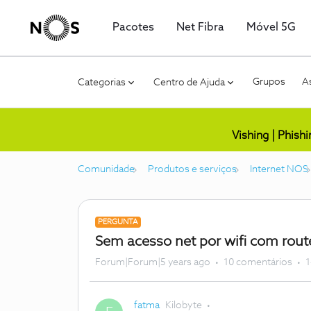
Pacotes
Net Fibra
Móvel 5G
Grupos
As
Categorias
Centro de Ajuda
Vishing | Phish
Comunidade
Produtos e serviços
Internet NOS
PERGUNTA
Sem acesso net por wifi com rout
Forum|Forum|5 years ago
10 comentários
1
fatma
Kilobyte