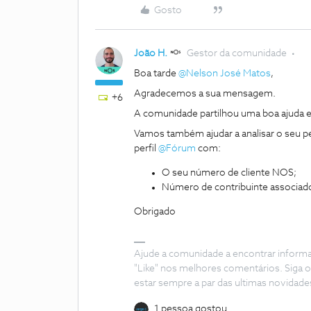
Gosto
João H.
Gestor da comunidade
Boa tarde
@Nelson José Matos
,
Agradecemos a sua mensagem.
+6
A comunidade partilhou uma boa ajuda
Vamos também ajudar a analisar o seu p
perfil
@Fórum
com:
O seu número de cliente NOS;
Número de contribuinte associado
Obrigado
Ajude a comunidade a encontrar inform
"Like" nos melhores comentários. Siga o
estar sempre a par das ultimas novidade
1 pessoa gostou