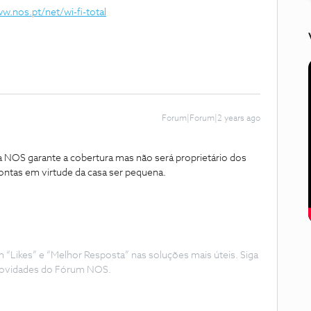
w.nos.pt/net/wi-fi-total
Forum|Forum|2 years ago
a NOS garante a cobertura mas não será proprietário dos
contas em virtude da casa ser pequena.
Likes” e “Melhor Resposta” nas soluções mais úteis. Siga
e novidades do Fórum NOS.