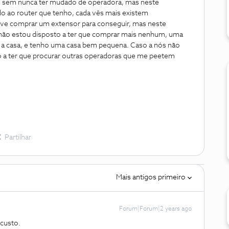
os sem nunca ter mudado de operadora, mas neste
o ao router que tenho, cada vês mais existem
ive comprar um extensor para conseguir, mas neste
ão estou disposto a ter que comprar mais nenhum, uma
 a casa, e tenho uma casa bem pequena. Caso a nós não
 a ter que procurar outras operadoras que me peetem
Partilhar
Mais antigos primeiro
Forum|Forum|2 years ago
custo.