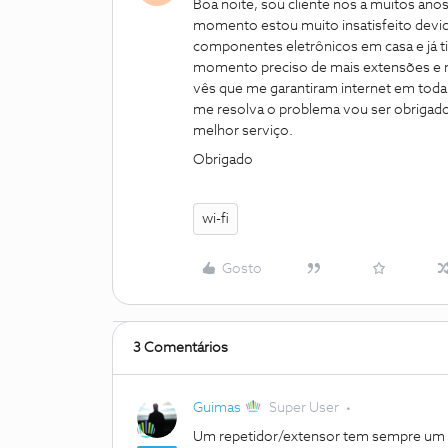
Boa noite, sou cliente nos a muitos an
momento estou muito insatisfeito devid
componentes eletrônicos em casa e já t
momento preciso de mais extensões e n
vês que me garantiram internet em toda
me resolva o problema vou ser obrigado
melhor serviço.
Obrigado
wi-fi
Gosto
3 Comentários
Guimas
Super User
Um repetidor/extensor tem sempre um 