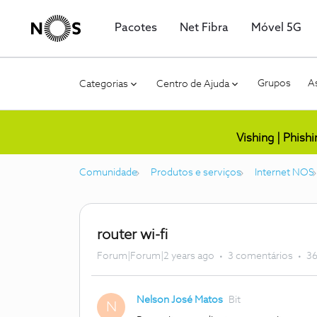
Pacotes
Net Fibra
Móvel 5G
Grupos
As
Categorias
Centro de Ajuda
Vishing | Phish
Comunidade
Produtos e serviços
Internet NOS
router wi-fi
Forum|Forum|2 years ago
3 comentários
36
Nelson José Matos
Bit
N