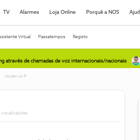
TV
Alarmes
Loja Online
Porquê a NOS
Aju
sistente Virtual
Passatempos
Registo
ing através de chamadas de voz internacionais/nacionais
router wi-fi
 visualizações