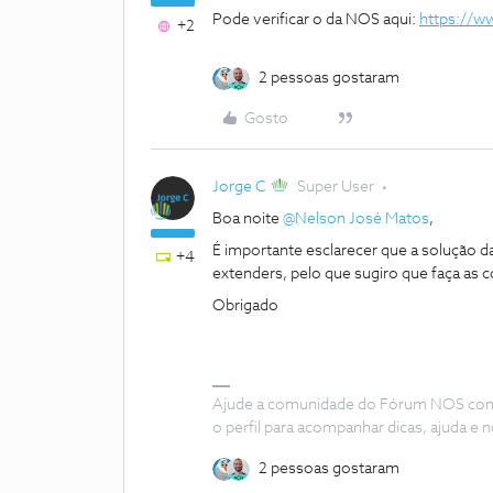
Pode verificar o da NOS aqui:
https://ww
+2
2 pessoas gostaram
Gosto
Jorge C
Super User
Boa noite
@Nelson José Matos
,
É importante esclarecer que a solução d
+4
extenders, pelo que sugiro que faça as 
Obrigado
Ajude a comunidade do Fórum NOS com “
o perfil para acompanhar dicas, ajuda 
2 pessoas gostaram