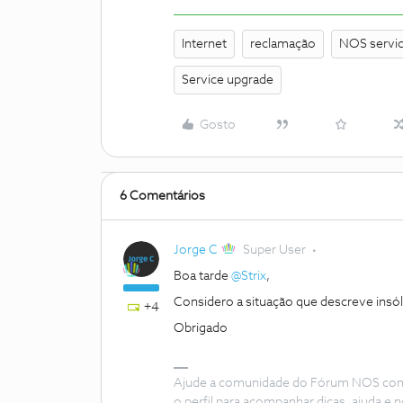
Internet
reclamação
NOS servi
Service upgrade
Gosto
6 Comentários
Jorge C
Super User
Boa tarde
@Strix
,
Considero a situação que descreve insóli
+4
Obrigado
Ajude a comunidade do Fórum NOS com “
o perfil para acompanhar dicas, ajuda 