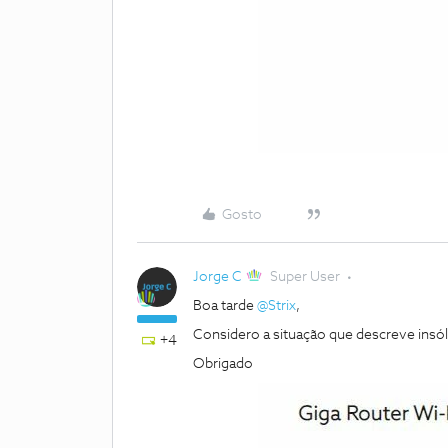
Gosto
Jorge C
Super User
Boa tarde
@Strix
,
Considero a situação que descreve insóli
+4
Obrigado