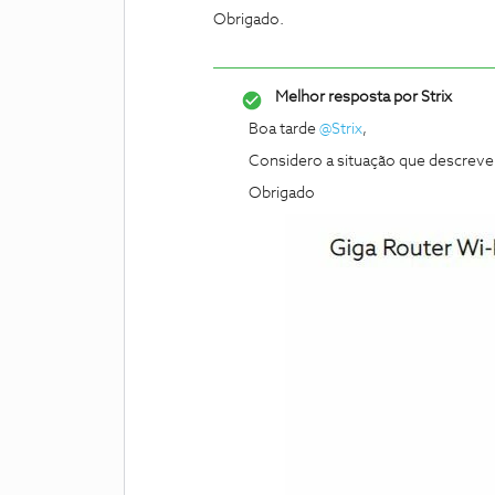
Obrigado.
Melhor resposta por
Strix
Boa tarde
@Strix
,
Considero a situação que descreve i
Obrigado