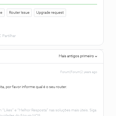
ce
Router Issue
Upgrade request
Partilhar
Mais antigos primeiro
Forum|Forum|2 years ago
ta, por favor informe qual é o seu router.
Likes” e “Melhor Resposta” nas soluções mais úteis. Siga
e novidades do Fórum NOS.