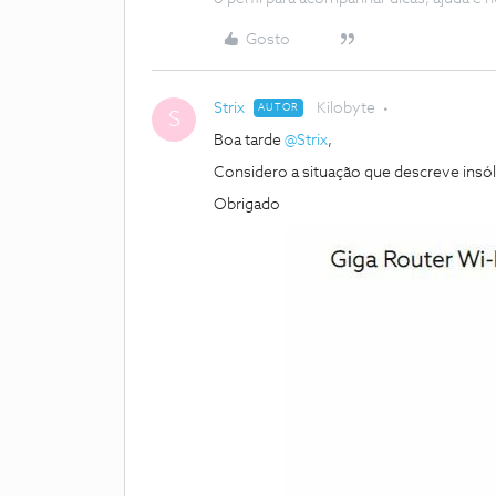
Gosto
Strix
Kilobyte
AUTOR
S
Boa tarde
@Strix
,
Considero a situação que descreve insóli
Obrigado