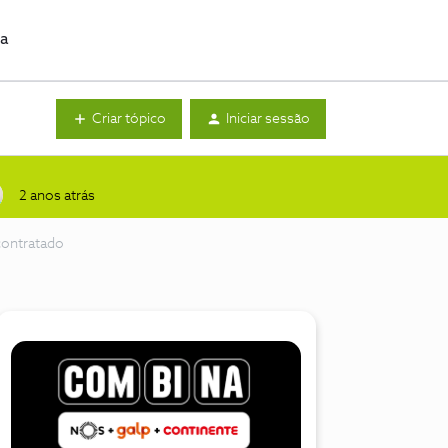
da
Criar tópico
Iniciar sessão
2 anos atrás
contratado