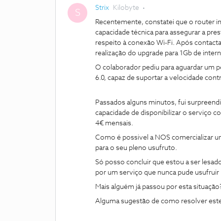
Strix
Kilobyte
S
Recentemente, constatei que o router in
capacidade técnica para assegurar a pr
respeito à conexão Wi-Fi. Após contactar
realização do upgrade para 1Gb de intern
O colaborador pediu para aguardar um po
6.0, capaz de suportar a velocidade cont
Passados alguns minutos, fui surpreend
capacidade de disponibilizar o serviço c
4€ mensais.
Como é possivel a NOS comercializar u
para o seu pleno usufruto.
Só posso concluir que estou a ser lesa
por um serviço que nunca pude usufruir 
Mais alguém já passou por esta situação
Alguma sugestão de como resolver est