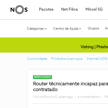
Pacotes
Net Fibra
Móvel 5G
Grupos
As
Categorias
Centro de Ajuda
Vishing | Phish
Comunidade
Produtos e serviços
Internet NOS
RESPONDIDO
Router técnicamente incapaz para
contratado
Forum|Forum|2 years ago
6 comentários
94