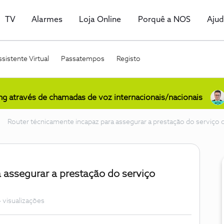
TV
Alarmes
Loja Online
Porquê a NOS
Aju
sistente Virtual
Passatempos
Registo
ing através de chamadas de voz internacionais/nacionais
Router técnicamente incapaz para assegurar a prestação do serviço 
 assegurar a prestação do serviço
 visualizações