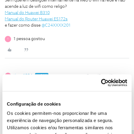
Sem querem desliguei internamente na web o wifi na rede e nao
acende a luz de wifi como religo?
Manual do Huawei B310
Manual do Router Huawei E5172s
e fazer como disse
@C24XXXX201
1 pessoa gostou
T
tiago1994
AUTOR
Forum|Forum|8 years ago
T
Login no interface web do router (ligação por cabo ethernet) e
voltar a ligar o Wi-Fi...
Configuração de cookies
Os cookies permitem-nos proporcionar lhe uma
Obrigado, já está religado . O problema é que não liga a NET
experiência de navegação personalizada e segura.
redireciona para uma página que dá erro .
Utilizamos cookies e/ou ferramentas similares nos