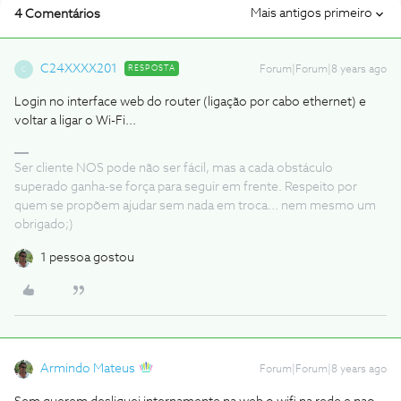
Mais antigos primeiro
4 Comentários
C24XXXX201
RESPOSTA
Forum|Forum|8 years ago
C
Login no interface web do router (ligação por cabo ethernet) e
voltar a ligar o Wi-Fi...
Ser cliente NOS pode não ser fácil, mas a cada obstáculo
superado ganha-se força para seguir em frente. Respeito por
quem se propõem ajudar sem nada em troca... nem mesmo um
obrigado;)
1 pessoa gostou
Armindo Mateus
Forum|Forum|8 years ago