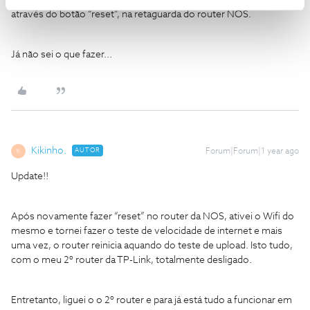
Ressalvo, que já perdi a conta, às vezes que reiniciei o router,
através do botão “reset”, na retaguarda do router NOS.
Já não sei o que fazer...
Kikinho.
AUTOR
Forum|Forum|1 year ago
K
Update!!
Após novamente fazer “reset” no router da NOS, ativei o Wifi do
mesmo e tornei fazer o teste de velocidade de internet e mais
uma vez, o router reinicia aquando do teste de upload. Isto tudo,
com o meu 2º router da TP-Link, totalmente desligado.
Entretanto, liguei o o 2º router e para já está tudo a funcionar em