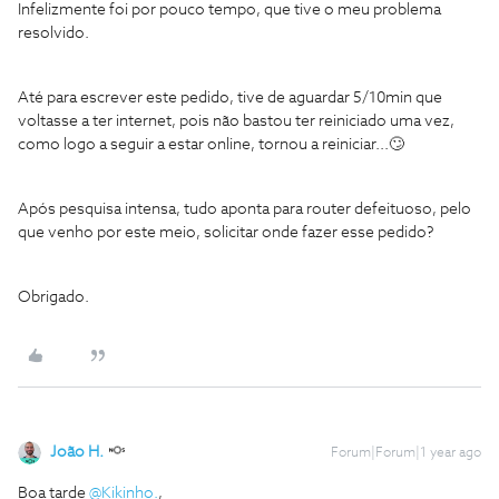
Infelizmente foi por pouco tempo, que tive o meu problema
resolvido.
Até para escrever este pedido, tive de aguardar 5/10min que
voltasse a ter internet, pois não bastou ter reiniciado uma vez,
como logo a seguir a estar online, tornou a reiniciar...🙄
Após pesquisa intensa, tudo aponta para router defeituoso, pelo
que venho por este meio, solicitar onde fazer esse pedido?
Obrigado.
João H.
Forum|Forum|1 year ago
Boa tarde
@Kikinho.
,