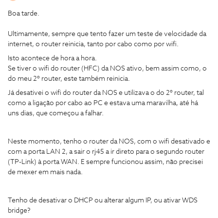
Boa tarde.
Ultimamente, sempre que tento fazer um teste de velocidade da
internet, o router reinicia, tanto por cabo como por wifi.
Isto acontece de hora a hora.
Se tiver o wifi do router (HFC) da NOS ativo, bem assim como, o
do meu 2º router, este também reinicia.
Já desativei o wifi do router da NOS e utilizava o do 2º router, tal
como a ligação por cabo ao PC e estava uma maravilha, até há
uns dias, que começou a falhar.
Neste momento, tenho o router da NOS, com o wifi desativado e
com a porta LAN 2, a sair o rj45 a ir direto para o segundo router
(TP-Link) à porta WAN. E sempre funcionou assim, não precisei
de mexer em mais nada.
Tenho de desativar o DHCP ou alterar algum IP, ou ativar WDS
bridge?