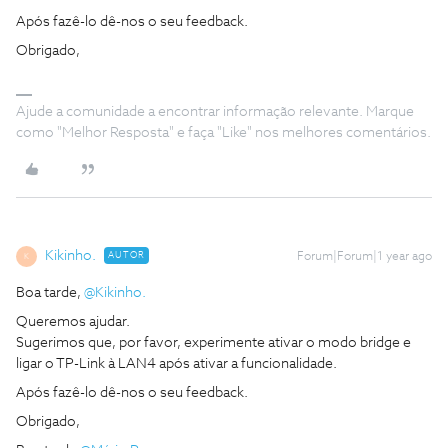
Após fazê-lo dê-nos o seu feedback.
Obrigado,
Ajude a comunidade a encontrar informação relevante. Marque
como "Melhor Resposta" e faça "Like" nos melhores comentários.
Kikinho.
AUTOR
Forum|Forum|1 year ago
K
Boa tarde,
@Kikinho.
Queremos ajudar.
Sugerimos que, por favor, experimente ativar o modo bridge e
ligar o TP-Link à LAN4 após ativar a funcionalidade.
Após fazê-lo dê-nos o seu feedback.
Obrigado,