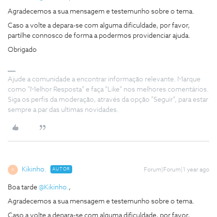
Agradecemos a sua mensagem e testemunho sobre o tema.
Caso a volte a depara-se com alguma dificuldade, por favor,
partilhe connosco de forma a podermos providenciar ajuda.
Obrigado
Ajude a comunidade a encontrar informação relevante. Marque
como "Melhor Resposta" e faça "Like" nos melhores comentários.
Siga os perfis da moderação, através da opção "Seguir", para estar
sempre a par das ultimas novidades.
Kikinho.
AUTOR
Forum|Forum|1 year ago
K
Boa tarde
@Kikinho.
,
Agradecemos a sua mensagem e testemunho sobre o tema.
Caso a volte a depara-se com alguma dificuldade, por favor,