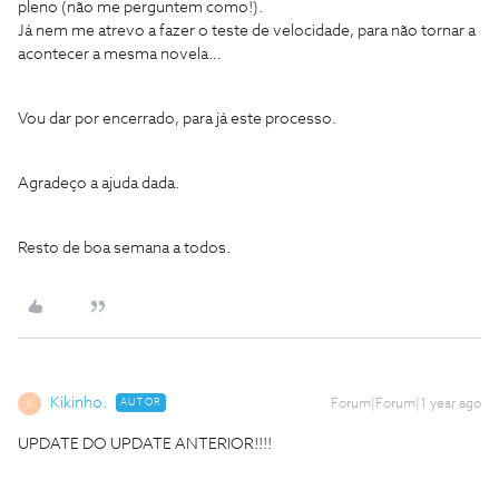
pleno (não me perguntem como!).
Já nem me atrevo a fazer o teste de velocidade, para não tornar a
acontecer a mesma novela…
Vou dar por encerrado, para já este processo.
Agradeço a ajuda dada.
Resto de boa semana a todos.
Kikinho.
AUTOR
Forum|Forum|1 year ago
K
UPDATE DO UPDATE ANTERIOR!!!!