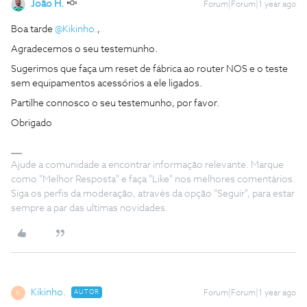
João H.
Forum|Forum|1 year ago
Boa tarde
@Kikinho.
,
Agradecemos o seu testemunho.
Sugerimos que faça um reset de fábrica ao router NOS e o teste
sem equipamentos acessórios a ele ligados.
Partilhe connosco o seu testemunho, por favor.
Obrigado
Ajude a comunidade a encontrar informação relevante. Marque
como "Melhor Resposta" e faça "Like" nos melhores comentários.
Siga os perfis da moderação, através da opção "Seguir", para estar
sempre a par das ultimas novidades.
Kikinho.
AUTOR
Forum|Forum|1 year ago
K