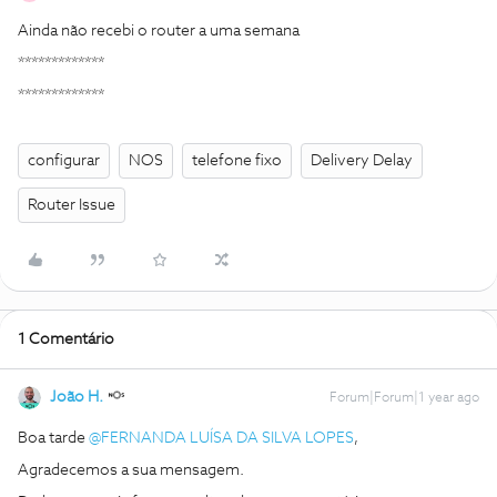
Ainda não recebi o router a uma semana
*************
*************
configurar
NOS
telefone fixo
Delivery Delay
Router Issue
1 Comentário
João H.
Forum|Forum|1 year ago
Boa tarde ​
@FERNANDA LUÍSA DA SILVA LOPES
,
Agradecemos a sua mensagem.