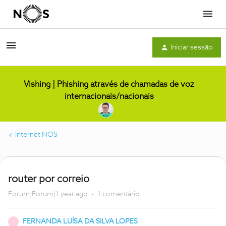
Menu
Iniciar sessão
Vishing | Phishing através de chamadas de voz
internacionais/nacionais
Internet NOS
router por correio
Forum|Forum|1 year ago
1 comentário
FERNANDA LUÍSA DA SILVA LOPES
F