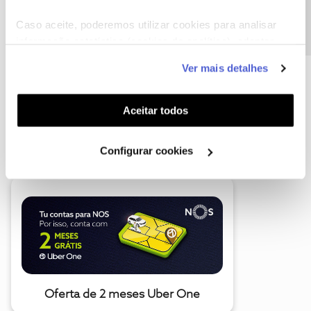
Precisa de ajuda?
Caso aceite, poderemos utilizar cookies para analisar
informação estatística (cookies de analítica), adaptar
este serviço às suas preferências e apresentar-lhe
Ver mais detalhes
funcionalidades (cookies de personalização e
funcionalidade) e adaptar anúncios aos seus interesses
(cookies de publicidade personalizada). Pode gerir a
Aceitar todos
utilização dos cookies clicando em "
Configurar
A poupança que COMBINA
Cookies
".
Configurar cookies
Oferta de 2 meses Uber One