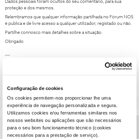
Dados pessoais foram ocultos do seu comentário, para sua
proteção e dos mesmos.
Relembramos que qualquer informação partilhada no Fórum NOS
é publica e de livre acesso a qualquer utilizador, registado ou não.
Partilhe connosco mais detalhes sobre a situação.
Obrigado
Ajude a comunidade a encontrar informação relevante. Marque
como "Melhor Resposta" e faça "Like" nos melhores comentários.
Siga os perfis da moderação, através da opção "Seguir", para estar
sempre a par das ultimas novidades.
Configuração de cookies
Os cookies permitem-nos proporcionar lhe uma
experiência de navegação personalizada e segura.
Utilizamos cookies e/ou ferramentas similares nos
nossos websites ou aplicações que são necessários
para o seu bom funcionamento técnico (cookies
necessários para a prestação de serviço).