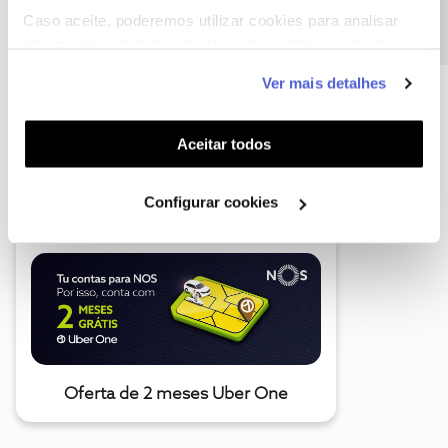
Caso aceite, poderemos utilizar cookies para analisar
informação estatística (cookies de analítica), adaptar
este serviço às suas preferências e apresentar-lhe
Ver mais detalhes
funcionalidades (cookies de personalização e
funcionalidade) e adaptar anúncios aos seus interesses
(cookies de publicidade personalizada). Pode gerir a
Aceitar todos
A poupança que COMBINA
utilização dos cookies clicando em "
Configurar
Cookies
".
Configurar cookies
Oferta de 2 meses Uber One