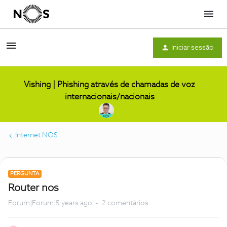
Menu
Iniciar sessão
Vishing | Phishing através de chamadas de voz
internacionais/nacionais
Internet NOS
PERGUNTA
Router nos
Forum|Forum|5 years ago
2 comentários