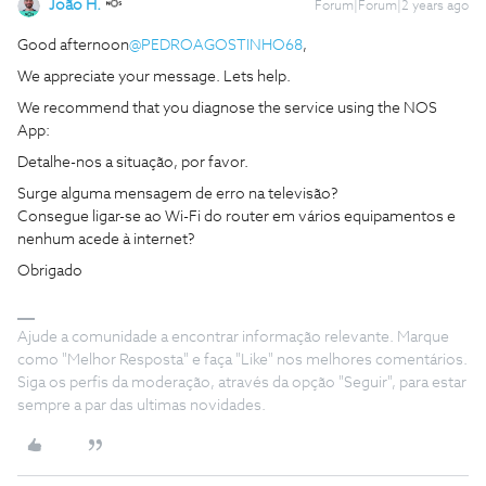
João H.
Forum|Forum|2 years ago
Good afternoon
@PEDROAGOSTINHO68
,
We appreciate your message. Lets help.
We recommend that you diagnose the service using the NOS
App:
Detalhe-nos a situação, por favor.
Surge alguma mensagem de erro na televisão?
Consegue ligar-se ao Wi-Fi do router em vários equipamentos e
nenhum acede à internet?
Obrigado
Ajude a comunidade a encontrar informação relevante. Marque
como "Melhor Resposta" e faça "Like" nos melhores comentários.
Siga os perfis da moderação, através da opção "Seguir", para estar
sempre a par das ultimas novidades.