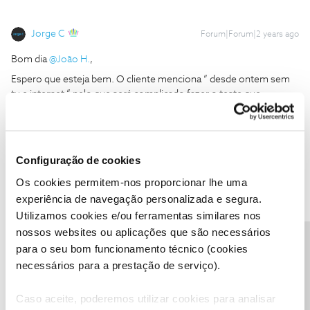
Jorge C
Forum|Forum|2 years ago
Bom dia
@João H.
,
Espero que esteja bem. O cliente menciona “ desde ontem sem
tv e internet “ pelo que será complicado fazer o teste que
descreve.
Obrigado
Configuração de cookies
Ajude a comunidade do Fórum NOS com “Likes” e “Melhor
Os cookies permitem-nos proporcionar lhe uma
Resposta” nas soluções mais úteis. Siga o perfil para acompanhar
experiência de navegação personalizada e segura.
dicas, ajuda e novidades do Fórum NOS.
Utilizamos cookies e/ou ferramentas similares nos
nossos websites ou aplicações que são necessários
Precisa de ajuda?
para o seu bom funcionamento técnico (cookies
necessários para a prestação de serviço).
PEDROAGOSTINHO68
AUTOR
Forum|Forum|2 years ago
P
Caso aceite, poderemos utilizar cookies para analisar