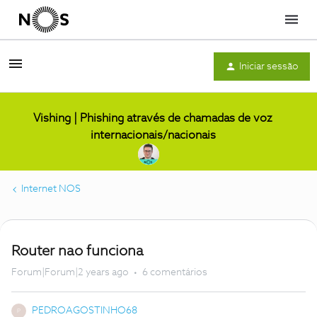
Menu
Iniciar sessão
Vishing | Phishing através de chamadas de voz
internacionais/nacionais
Internet NOS
Router nao funciona
Forum|Forum|2 years ago
6 comentários
PEDROAGOSTINHO68
P