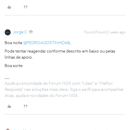
Jorge C
Forum|Forum|2 years ago
Boa noite
@PEDROAGOSTINHO68
,
Pode tentar reagendar conforme descrito em baixo ou pelas
linhas de apoio.
Boa sorte
Ajude a comunidade do Fórum NOS com “Likes” e “Melhor
Resposta” nas soluções mais úteis. Siga o perfil para acompanhar
dicas, ajuda e novidades do Fórum NOS.