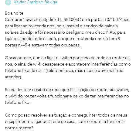
Xavier Cardoso Bexiga
X
Boa noite.
Comprei 1 switch da tp-link TL-SF1005D de 5 portas 10/100 Mbps,
para ligar ao router da nos, pois instalei o serviço de paineis
solares da edp, e foi necessário desligar o meu disco NAS, para
ligar o cabo de rede da edp, porque o router da nos só tem 4
portas rj-45 e estavam todas ocupadas.
Ora acontece, que ao ligar o switch por cabo de rede ao router da
nos, o sinal de wi-fi desaparece e acontecem interferências com o
telefone fixo de casa (telefone toca, mas nao se ouve nada ao
atender).
Se eu desligar o cabo de rede que faz ligação do router ao switch,
o wi-fi do router volta a funcionar e deixo de ter interferências no
telefone fixo.
Como posso resolver a situação e conseguir ter todos os meus
equipamentos ligados à rede de casa, com o router a funcionar
normalmente?