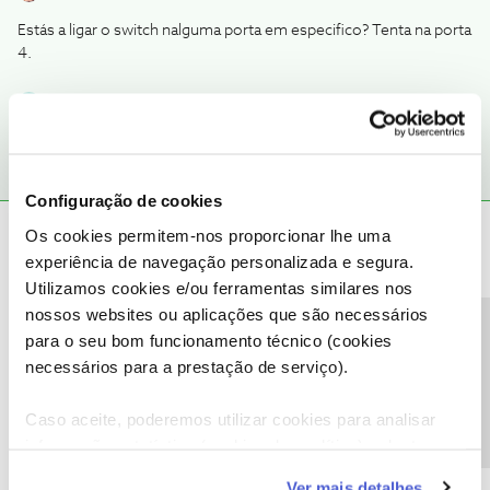
Estás a ligar o switch nalguma porta em especifico? Tenta na porta
4.
1 pessoa gostou
X
Configuração de cookies
Xavier Cardoso Bexiga
AUTOR
Forum|Forum|7 years ago
Os cookies permitem-nos proporcionar lhe uma
X
experiência de navegação personalizada e segura.
No router tinha o cabo que vai para o switch, na porta 3 (no switch
Utilizamos cookies e/ou ferramentas similares nos
na porta 1 como indicado nas instruções do switch).
nossos websites ou aplicações que são necessários
Precisa de ajuda?
para o seu bom funcionamento técnico (cookies
Fiz o que sugeriste, e liguei o cabo na porta 4 do router.
Aparentemente resolveu o problema, continuo com acesso ao
necessários para a prestação de serviço).
wi-fi, e o telefone fixo não tem interferências, e pelo switch tenho
acesso ao meu disco NAS.
Caso aceite, poderemos utilizar cookies para analisar
informação estatística (cookies de analítica), adaptar
Obrigado pela sugestão.
este serviço às suas preferências e apresentar-lhe
Ver mais detalhes