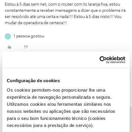
Estou à 5 dias sem net, com o router com liz laranja fixa, estou
constantemente a receber mensagens a dizer que o problema irá
ser resolvido até uma certa e nada!!!! Estou à 5 dias nisto!!! Vou
mudar de operadora de certeza!!!
1 pessoa gostou
J
Pois
Forum|Forum|8 years ago
P
Configuração de cookies
Que mais se poderá dizer???
Os cookies permitem-nos proporcionar lhe uma
No limite, dê conhecimento a quem de direito...
experiência de navegação personalizada e segura.
https://www.anacom.pt/render.jsp?categoryId=373735
Utilizamos cookies e/ou ferramentas similares nos
nossos websites ou aplicações que são necessários
Precisa de ajuda?
para o seu bom funcionamento técnico (cookies
necessários para a prestação de serviço).