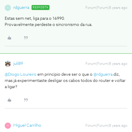
rdguerra
RESPOSTA
Forum|Forum|8 years ago
R
Estas sem net, liga para o 16990.
Provavelmente perdeste o sincronismo da rua.
juli89
Forum|Forum|8 years ago
@Diogo Loureiro
em principio deve ser o que o
@rdguerra
diz,
mas já experimentaste desligar os cabos todos do router e voltar
a ligar?
Miguel Carrilho
Forum|Forum|8 years ago
M