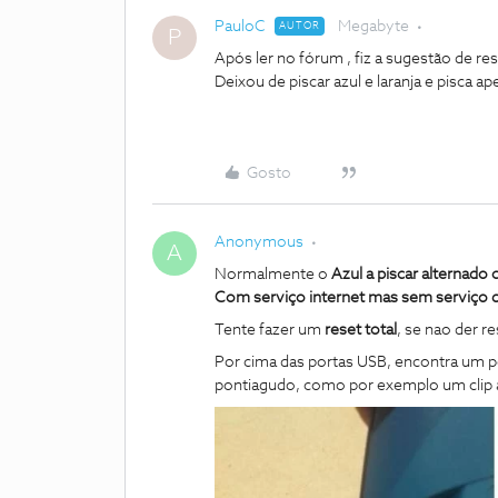
PauloC
Megabyte
AUTOR
P
Após ler no fórum , fiz a sugestão de re
Deixou de piscar azul e laranja e pisca 
Gosto
Anonymous
A
Normalmente o
Azul a piscar alternado c
Com serviço internet mas sem serviço d
Tente fazer um
reset total
, se nao der 
Por cima das portas USB, encontra um p
pontiagudo, como por exemplo um clip a