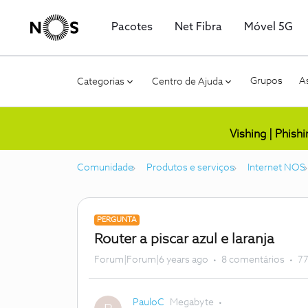
Pacotes
Net Fibra
Móvel 5G
Grupos
As
Categorias
Centro de Ajuda
Vishing | Phish
Comunidade
Produtos e serviços
Internet NOS
PERGUNTA
Router a piscar azul e laranja
Forum|Forum|6 years ago
8 comentários
77
PauloC
Megabyte