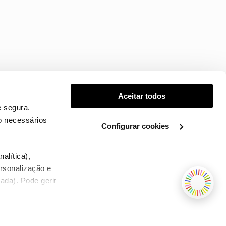
Aceitar todos
 segura.
o necessários
Configurar cookies
.
alítica),
ersonalização e
ada). Pode gerir
TERMOS E CONDIÇÕES
WHOLESALE