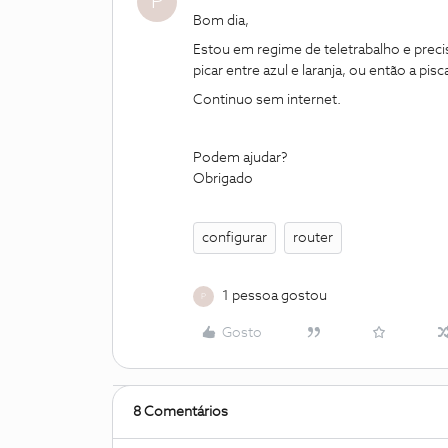
P
Bom dia,
Estou em regime de teletrabalho e prec
picar entre azul e laranja, ou então a pisc
Continuo sem internet.
Podem ajudar?
Obrigado
configurar
router
1 pessoa gostou
P
Gosto
8 Comentários