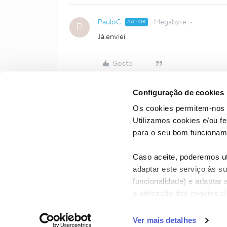
PauloC
Megabyte
AUTOR
P
Já enviei
Gosto
Configuração de cookies
Os cookies permitem-nos 
Utilizamos cookies e/ou f
para o seu bom funcioname
Caso aceite, poderemos uti
adaptar este serviço às su
funcionalidade) e adaptar 
a utilização dos cookies c
CONTACTOS
POLÍTICA DE P
Ver mais detalhes