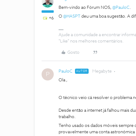
Bem-vindo ao Fórum NOS,
@PauloC
.
O
@HASPT
deu uma boa sugestão. A di
+6
Ajude a comunidade a encontrar inform
"Like" nos melhores comentários.
Gosto
PauloC
Megabyte
AUTOR
P
Ola ,
O técnico veio cá resolver o problema n
Desde então a internet já falhou mais d
trabalho.
Tenho usado os dados móveis sempre que 
provavelmente uma conta astronómica d