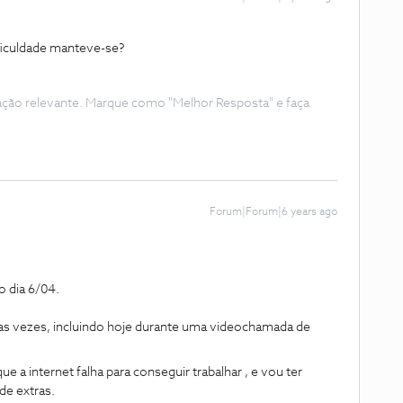
ficuldade manteve-se?
ação relevante. Marque como "Melhor Resposta" e faça
Forum|Forum|6 years ago
o dia 6/04.
uas vezes, incluindo hoje durante uma videochamada de
a internet falha para conseguir trabalhar , e vou ter
e extras.