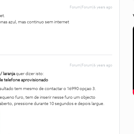
Forum|Forum|6 years ago
set.
apenas azul, mas continuo sem internet
Forum|Forum|6 years ago
/ laranja
quer dizer isto:
e telefone aprovisionado
resultado tem mesmo de contactar o 16990 opçao 3.
equeno furo, tem de inserir nesse furo um objecto
berto, pressione durante 10 segundos e depois largue.