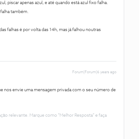
azul, piscar apenas azul, e até quando está azul fixo falha.
 falha também.
as falhas é por volta das 14h, mas já falhou noutras
Forum|Forum|6 years ago
que nos envie uma mensagem privada com o seu número de
ação relevante. Marque como "Melhor Resposta" e faça