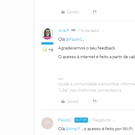
Gosto
Ana P.
Moderador
Olá
@PauloC
,
Agradecemos o seu feedback.
+6
O acesso à internet é feito a partir de c
Ajude a comunidade a encontrar inform
"Like" nos melhores comentários.
Gosto
PauloC
Megabyte
AUTOR
P
Olá
@Ana P.
, o acesso é feito por Wi-Fi.