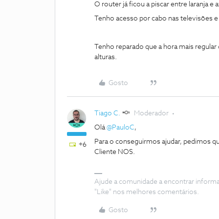
O router já ficou a piscar entre laranja e 
Tenho acesso por cabo nas televisões e
Tenho reparado que a hora mais regular d
alturas.
Gosto
Tiago C.
Moderador
Olá
@PauloC
,
Para o conseguirmos ajudar, pedimos 
+6
Cliente NOS.
Ajude a comunidade a encontrar inform
"Like" nos melhores comentários.
Gosto