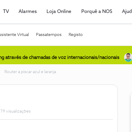
TV
Alarmes
Loja Online
Porquê a NOS
Aju
sistente Virtual
Passatempos
Registo
ing através de chamadas de voz internacionais/nacionais
Router a piscar azul e laranja
79 visualizações