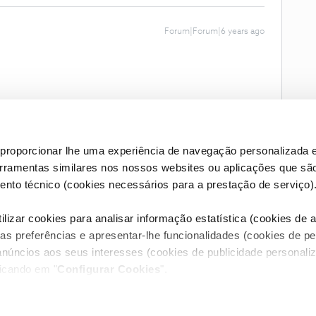
Forum|Forum|6 years ago
proporcionar lhe uma experiência de navegação personalizada e
erramentas similares nos nossos websites ou aplicações que sã
nto técnico (cookies necessários para a prestação de serviço)
lizar cookies para analisar informação estatística (cookies de an
as preferências e apresentar-lhe funcionalidades (cookies de p
Condições do Fórum NOS
Accessibility statement
anúncios aos seus interesses (cookies de publicidade personaliz
licando em "
Configurar Cookies
".
RIVACIDADE
CONFIGURAR COOKIES
QUALIDADE DE SERVIÇO