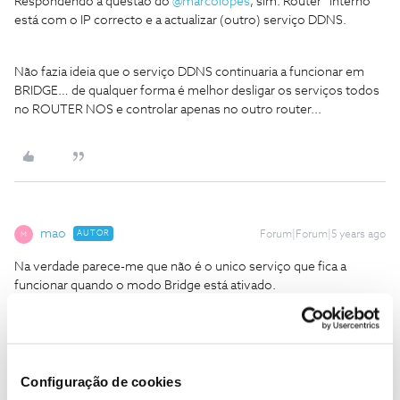
Respondendo à questão do
@marcolopes
, sim. Router “interno”
está com o IP correcto e a actualizar (outro) serviço DDNS.
Não fazia ideia que o serviço DDNS continuaria a funcionar em
BRIDGE… de qualquer forma é melhor desligar os serviços todos
no ROUTER NOS e controlar apenas no outro router...
mao
AUTOR
Forum|Forum|5 years ago
M
Na verdade parece-me que não é o unico serviço que fica a
funcionar quando o modo Bridge está ativado.
Mas concordo consigo, uma vez que não está a operar
corretamente, o melhor é desligar os serviços no ROUTER NOS.
Configuração de cookies