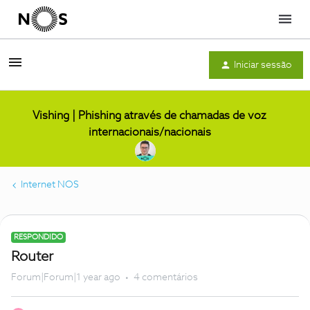
Menu
Iniciar sessão
Vishing | Phishing através de chamadas de voz
internacionais/nacionais
Internet NOS
RESPONDIDO
Router
Forum|Forum|1 year ago
4 comentários