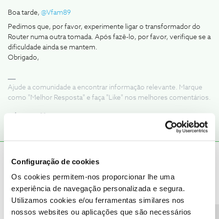
Boa tarde, ​
@Vfam89
Pedimos que, por favor, experimente ligar o transformador do
Router numa outra tomada. Após fazê-lo, por favor, verifique se a
dificuldade ainda se mantem.
Obrigado,
Ajude a comunidade a encontrar informação relevante. Marque
como "Melhor Resposta" e faça "Like" nos melhores comentários.
Vfam89
AUTOR
Forum|Forum|1 year ago
V
Configuração de cookies
Os cookies permitem-nos proporcionar lhe uma
Problema resolvido, agradeço pela ajuda e disponibilidade.
experiência de navegação personalizada e segura.
Utilizamos cookies e/ou ferramentas similares nos
1 pessoa gostou
nossos websites ou aplicações que são necessários