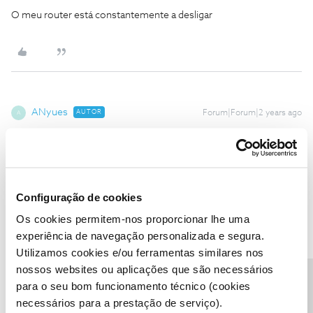
O meu router está constantemente a desligar
ANyues
AUTOR
Forum|Forum|2 years ago
A
será melhor virem trocar, urgentemente, porque não posso estar
com estas falhas. Dou formação online
Configuração de cookies
Os cookies permitem-nos proporcionar lhe uma
experiência de navegação personalizada e segura.
João H.
Forum|Forum|2 years ago
Utilizamos cookies e/ou ferramentas similares nos
nossos websites ou aplicações que são necessários
Boa tarde,
@ANyues
.
para o seu bom funcionamento técnico (cookies
Lamentamos a situação. Dê-nos, por favor, a oportunidade de
necessários para a prestação de serviço).
ajudar.