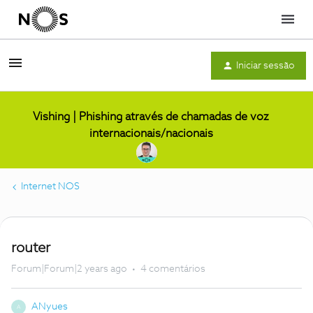
Menu
Iniciar sessão
Vishing | Phishing através de chamadas de voz
internacionais/nacionais
Internet NOS
router
Forum|Forum|2 years ago
4 comentários
ANyues
A