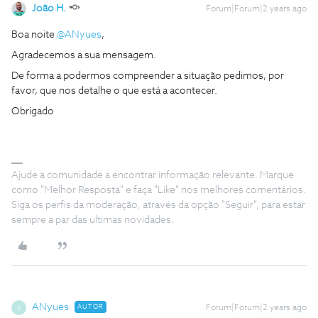
João H.
Forum|Forum|2 years ago
Boa noite
@ANyues
,
Agradecemos a sua mensagem.
De forma a podermos compreender a situação pedimos, por
favor, que nos detalhe o que está a acontecer.
Obrigado
Ajude a comunidade a encontrar informação relevante. Marque
como "Melhor Resposta" e faça "Like" nos melhores comentários.
Siga os perfis da moderação, através da opção "Seguir", para estar
sempre a par das ultimas novidades.
ANyues
AUTOR
Forum|Forum|2 years ago
A