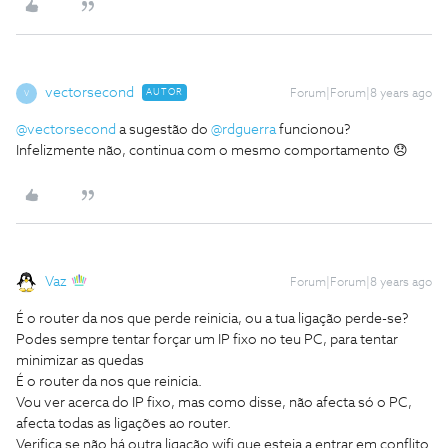
vectorsecond
AUTOR
Forum|Forum|8 years ago
V
@vectorsecond
a sugestão do
@rdguerra
funcionou?
Infelizmente não, continua com o mesmo comportamento 😞
Vaz
Forum|Forum|8 years ago
É o router da nos que perde reinicia, ou a tua ligação perde-se?
Podes sempre tentar forçar um IP fixo no teu PC, para tentar
minimizar as quedas
É o router da nos que reinicia.
Vou ver acerca do IP fixo, mas como disse, não afecta só o PC,
afecta todas as ligações ao router.
Verifica se não há outra ligação wifi que esteja a entrar em conflito