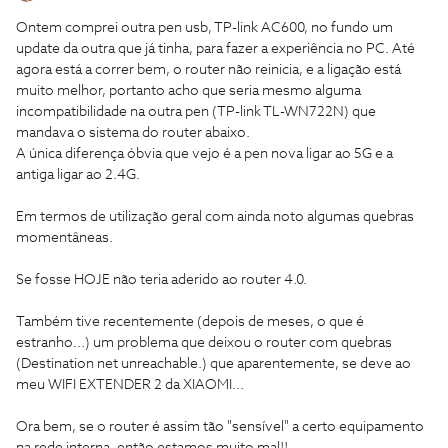
Ontem comprei outra pen usb, TP-link AC600, no fundo um
update da outra que já tinha, para fazer a experiência no PC. Até
agora está a correr bem, o router não reinicia, e a ligação está
muito melhor, portanto acho que seria mesmo alguma
incompatibilidade na outra pen (TP-link TL-WN722N) que
mandava o sistema do router abaixo.
A única diferença óbvia que vejo é a pen nova ligar ao 5G e a
antiga ligar ao 2.4G.
Em termos de utilização geral com ainda noto algumas quebras
momentâneas.
Se fosse HOJE não teria aderido ao router 4.0.
Também tive recentemente (depois de meses, o que é
estranho...) um problema que deixou o router com quebras
(Destination net unreachable.) que aparentemente, se deve ao
meu WIFI EXTENDER 2 da XIAOMI...
Ora bem, se o router é assim tão "sensível" a certo equipamento