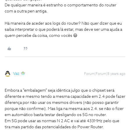
De qualquer maneira é estranho o comportamento do router
com a outra pen antiga.
Há maneira de aceder aos logs do router? Não quer dizer que eu
saiba interpretar o que poderá lá estar, mas deve ser uma ajuda a
quem percebe da coisa, como vocês 😃
Vaz
Forum|Forum|8 years ago
Embora a "embalagem" seja idêntica julgo que o chipset será
diferente e mesmo tendo a mesma capacidade em 2.4 pode fazer
diferença por não usar os mesmos drivers (não posso garantir
porque não confirmei). Mas liga na mesma aos 2.4. se não o fizer
em automático basta testar desligando os 5G no router.
Em 5G pode usar as normas N 2 AC e vai até 433MHz pelo que
tira mais partido das potencialidades do Power Router.