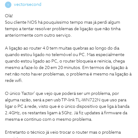
vectorsecond
V
Olá!
Sou cliente NOS há pouquíssimo tempo mas já perdi algum
tempo a tentar resolver problemas de ligação que não tinha
anteriormente com outro serviço.
A ligação ao router 4.0 tem muitas quebras ao longo do dia
quando estou ligado no telemóvel ou PC. Mas especialmente
quando estou ligado ao PC, o router bloqueia e reinicia, chega
mesmo a faze-lo de 20 em 20 minutos. Em termos de ligação à
net não noto haver problemas, o problema é mesmo na ligação à
rede wifi.
O único 'factor' que vejo que poderá ser um problema, por
alguma razão, será a pen usb TP-link TL-WN722N que uso para
ligar o PC à rede, visto que é o único dispositivo que liga à banda
2.4GHz, os restantes ligam à 5Ghz. Já fiz updates à firmware da
mesma e continuo com o mesmo problema.
Entretanto o técnico já veio trocar o router mas o problema