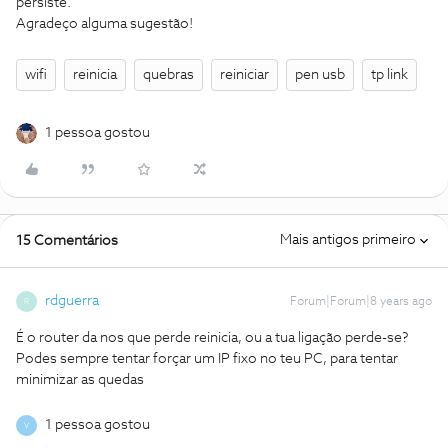
persiste.
Agradeço alguma sugestão!
wifi
reinicia
quebras
reiniciar
pen usb
tp link
1 pessoa gostou
Mais antigos primeiro
15 Comentários
rdguerra
Forum|Forum|8 years ago
R
É o router da nos que perde reinicia, ou a tua ligação perde-se?
Podes sempre tentar forçar um IP fixo no teu PC, para tentar
minimizar as quedas
1 pessoa gostou
V