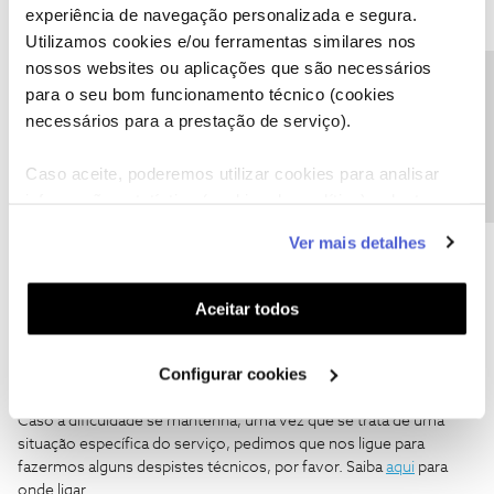
Muitos não gostam destas respostas, mas quem experimentar
experiência de navegação personalizada e segura.
um pouco sabe que é assim
Utilizamos cookies e/ou ferramentas similares nos
nossos websites ou aplicações que são necessários
Não, não há logs disponíveis no Power Router, só alguma
Precisa de ajuda?
para o seu bom funcionamento técnico (cookies
informação básica que podes encontrar na manutenção do
necessários para a prestação de serviço).
router. Como lidamos com ele vamos tirando umas pelas
outras... Já pedi mais acesso, mas não me levanto da cadeira...
Caso aceite, poderemos utilizar cookies para analisar
informação estatística (cookies de analítica), adaptar
este serviço às suas preferências e apresentar-lhe
Ver mais detalhes
funcionalidades (cookies de personalização e
funcionalidade) e adaptar anúncios aos seus interesses
Tiago C.
Forum|Forum|8 years ago
(cookies de publicidade personalizada). Pode gerir a
Aceitar todos
Bem-vindo ao Fórum NOS,
@vectorsecond
.
utilização dos cookies clicando em "
Configurar
Cookies
".
Configurar cookies
A comunidade tem dado boas ajudas. 🙂
Caso a dificuldade se mantenha, uma vez que se trata de uma
situação específica do serviço, pedimos que nos ligue para
fazermos alguns despistes técnicos, por favor. Saiba
aqui
para
onde ligar.