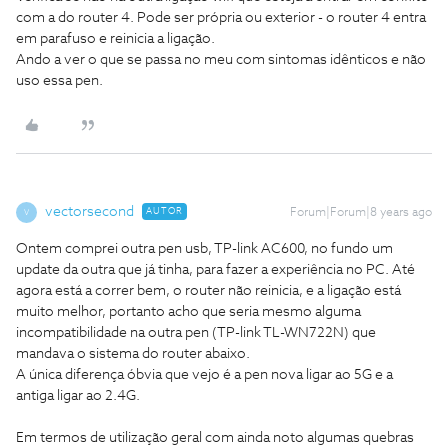
com a do router 4. Pode ser própria ou exterior - o router 4 entra
em parafuso e reinicia a ligação.
Ando a ver o que se passa no meu com sintomas idênticos e não
uso essa pen.
vectorsecond
AUTOR
Forum|Forum|8 years ago
V
Ontem comprei outra pen usb, TP-link AC600, no fundo um
update da outra que já tinha, para fazer a experiência no PC. Até
agora está a correr bem, o router não reinicia, e a ligação está
muito melhor, portanto acho que seria mesmo alguma
incompatibilidade na outra pen (TP-link TL-WN722N) que
mandava o sistema do router abaixo.
A única diferença óbvia que vejo é a pen nova ligar ao 5G e a
antiga ligar ao 2.4G.
Em termos de utilização geral com ainda noto algumas quebras