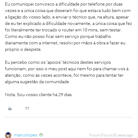
Eu comuniquei convosco a dificuldade por telefone por duas
vezes e a única coisa que disseram foi que estava tudo bem com
a ligação do vosso lado, e enviar o técnico que, na altura, apesar
de eu ter explicado a dificuldade novamente, a única coisa que fez
foi literalmente ter trocado o router em 10 mins, sem testar.
Como eu não posso ficar sem serviço porque trabalho
diariamente com a internet, resolvi por mãos à obra e fazer eu
próprio o despiste.
Eu percebo como os 'apoios' técnicos destes serviços
funcionam, por isso o meu post aqui nem foi para chamar-vos à
atenção, como às vezes acontece, foi mesmo para tentar ter
alguma sugestão da comunidade.
Nota: Sou vosso cliente há 29 dias.
marcolopes
Forum|Forum|8 years ago