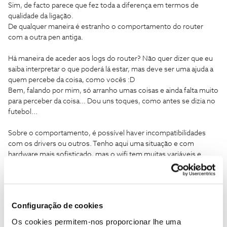
Sim, de facto parece que fez toda a diferença em termos de
qualidade da ligação.
De qualquer maneira é estranho o comportamento do router
com a outra pen antiga.
Há maneira de aceder aos logs do router? Não quer dizer que eu
saiba interpretar o que poderá lá estar, mas deve ser uma ajuda a
quem percebe da coisa, como vocês :D
Bem, falando por mim, só arranho umas coisas e ainda falta muito
para perceber da coisa... Dou uns toques, como antes se dizia no
futebol...
Sobre o comportamento, é possível haver incompatibilidades
com os drivers ou outros. Tenho aqui uma situação e com
hardware mais sofisticado, mas o wifi tem muitas variáveis e
podendo parecer espectacular pode ser influenciado/perturbado
por muitas delas ou até por todas em conjunto. Para despistar só
limitando mesmo as redes existentes e os equipamentos ligados
para verificar a fonte de problemas. Mas isso é uma regra básica
Configuração de cookies
de despiste.
Os cookies permitem-nos proporcionar lhe uma