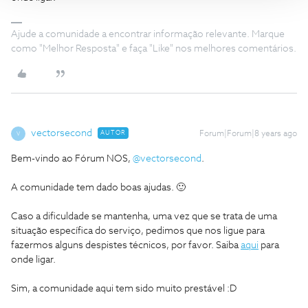
Ajude a comunidade a encontrar informação relevante. Marque
como "Melhor Resposta" e faça "Like" nos melhores comentários.
vectorsecond
AUTOR
Forum|Forum|8 years ago
V
Bem-vindo ao Fórum NOS,
@vectorsecond
.
A comunidade tem dado boas ajudas. 🙂
Caso a dificuldade se mantenha, uma vez que se trata de uma
situação específica do serviço, pedimos que nos ligue para
fazermos alguns despistes técnicos, por favor. Saiba
aqui
para
onde ligar.
Sim, a comunidade aqui tem sido muito prestável :D