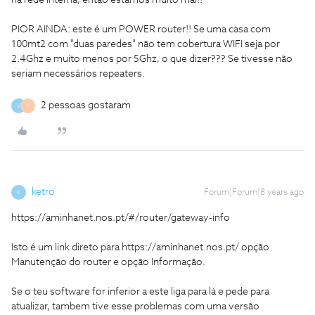
na rede interna, então estamos muito mal!!
PIOR AINDA: este é um POWER router!! Se uma casa com
100mt2 com "duas paredes" não tem cobertura WIFI seja por
2.4Ghz e muito menos por 5Ghz, o que dizer??? Se tivesse não
seriam necessários repeaters.
2 pessoas gostaram
V
P
ketro
Forum|Forum|8 years ago
K
https://aminhanet.nos.pt/#/router/gateway-info
Isto é um link direto para https://aminhanet.nos.pt/ opção
Manutenção do router e opção Informação.
Se o teu software for inferior a este liga para lá e pede para
atualizar, tambem tive esse problemas com uma versão