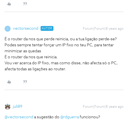
vectorsecond
AUTOR
Forum|Forum|8 years ago
V
É o router da nos que perde reinicia, ou a tua ligação perde-se?
Podes sempre tentar forçar um IP fixo no teu PC, para tentar
minimizar as quedas
É o router da nos que reinicia.
Vou ver acerca do IP fixo, mas como disse, não afecta só o PC,
afecta todas as ligações ao router.
juli89
Forum|Forum|8 years ago
@vectorsecond
a sugestão do
@rdguerra
funcionou?