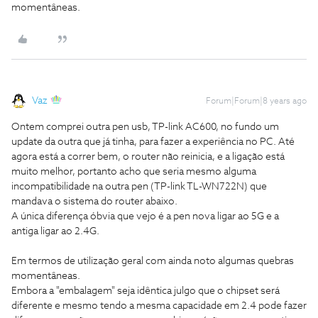
momentâneas.
Vaz
Forum|Forum|8 years ago
Ontem comprei outra pen usb, TP-link AC600, no fundo um
update da outra que já tinha, para fazer a experiência no PC. Até
agora está a correr bem, o router não reinicia, e a ligação está
muito melhor, portanto acho que seria mesmo alguma
incompatibilidade na outra pen (TP-link TL-WN722N) que
mandava o sistema do router abaixo.
A única diferença óbvia que vejo é a pen nova ligar ao 5G e a
antiga ligar ao 2.4G.
Em termos de utilização geral com ainda noto algumas quebras
momentâneas.
Embora a "embalagem" seja idêntica julgo que o chipset será
diferente e mesmo tendo a mesma capacidade em 2.4 pode fazer