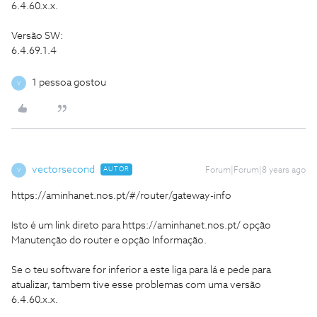
6.4.60.x.x.
Versão SW:
6.4.69.1.4
1 pessoa gostou
V
vectorsecond
AUTOR
Forum|Forum|8 years ago
V
https://aminhanet.nos.pt/#/router/gateway-info
Isto é um link direto para https://aminhanet.nos.pt/ opção
Manutenção do router e opção Informação.
Se o teu software for inferior a este liga para lá e pede para
atualizar, tambem tive esse problemas com uma versão
6.4.60.x.x.