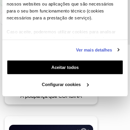
nossos websites ou aplicações que são necessários
Precisa de ajuda?
para o seu bom funcionamento técnico (cookies
necessários para a prestação de serviço).
Caso aceite, poderemos utilizar cookies para analisar
informação estatística (cookies de analítica), adaptar
este serviço às suas preferências e apresentar-lhe
Ver mais detalhes
funcionalidades (cookies de personalização e
funcionalidade) e adaptar anúncios aos seus interesses
(cookies de publicidade personalizada). Pode gerir a
Aceitar todos
utilização dos cookies clicando em "
Configurar
Cookies
".
Configurar cookies
A poupança que COMBINA