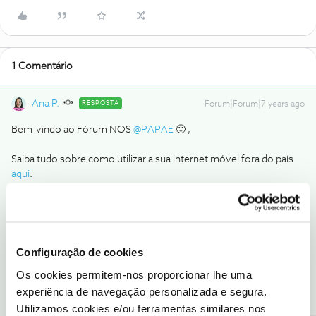
1 Comentário
Ana P.
RESPOSTA
Forum|Forum|7 years ago
Bem-vindo ao Fórum NOS
@PAPAE
🙂 ,
Saiba tudo sobre como utilizar a sua internet móvel fora do país
aqui
.
Caso tenha alguma dúvida ou sugestão, partilhe connosco.
Obrigada
Configuração de cookies
Ajude a comunidade a encontrar informação relevante. Marque
Os cookies permitem-nos proporcionar lhe uma
como "Melhor Resposta" e faça "Like" nos melhores comentários.
experiência de navegação personalizada e segura.
Utilizamos cookies e/ou ferramentas similares nos