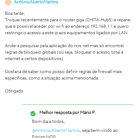
AntónioAbertoMartins
A
Boa tarde,
Troquei recentemente para o router giga (CHITA-Hub5) e reparei
que é possível aceder por wi-fi ao endereço 192.168.1.1 e quero
restringir o acesso a este ip aos equipamentos ligados por LAN.
Andei a pesquisar pela aplicação do nos.net mas só encontrei
regras de bloqueio globais (ou seja, bloquear o acesso total à
internet a certos dispositivos).
Gostaria de saber como posso definir regras de firewall mais
específicas, como a situação acima mencionada.
Obrigado
Melhor resposta por
Mário P.
Bom dia a todos,
@AntónioAbertoMartins
, seja bem-vindo ao
Fórum NOS.