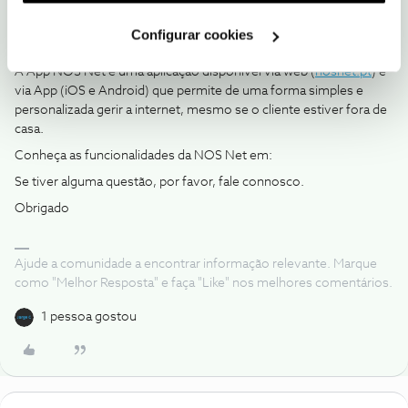
utilização dos cookies clicando em "
Configurar
@AntónioAbertoMartins
, seja bem-vindo ao Fórum NOS.
Cookies
".
Configurar cookies
O
@Jorge C
e o
@HASPT
, deram uma boa ajuda.
A App NOS Net é uma aplicação disponível via web (
nosnet.pt
) e
via App (iOS e Android) que permite de uma forma simples e
personalizada gerir a internet, mesmo se o cliente estiver fora de
casa.
Conheça as funcionalidades da NOS Net em:
Se tiver alguma questão, por favor, fale connosco.
Obrigado
Ajude a comunidade a encontrar informação relevante. Marque
como "Melhor Resposta" e faça "Like" nos melhores comentários.
1 pessoa gostou