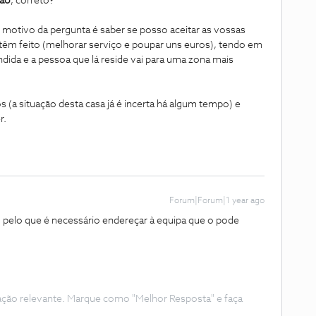
ção
, correto?
motivo da pergunta é saber se posso aceitar as vossas
têm feito (melhorar serviço e poupar uns euros), tendo em
dida e a pessoa que lá reside vai para uma zona mais
s (a situação desta casa já é incerta há algum tempo) e
r.
Forum|Forum|1 year ago
 pelo que é necessário endereçar à equipa que o pode
ação relevante. Marque como "Melhor Resposta" e faça