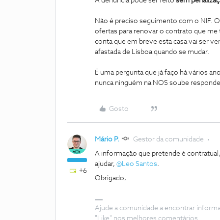
A denúncia pode ser feito
sem penaliza
Não é preciso seguimento com o NIF. O 
ofertas para renovar o contrato que me 
conta que em breve esta casa vai ser ven
afastada de Lisboa quando se mudar.
É uma pergunta que já faço há vários ano
nunca ninguém na NOS soube responde
Gosto
Mário P.
Gestor da comunidade
A informação que pretende é contratual,
ajudar, ​
@Leo Santos
.
+6
Obrigado,
Ajude a comunidade a encontrar inform
"Like" nos melhores comentários.