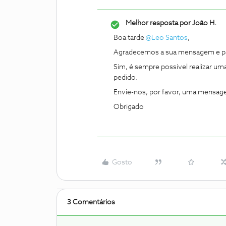
Melhor resposta por
João H.
Boa tarde ​
@Leo Santos
,
Agradecemos a sua mensagem e par
Sim, é sempre possível realizar um
pedido.
Envie-nos, por favor, uma mensagem 
Obrigado
Gosto
3 Comentários