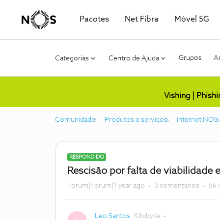
Pacotes
Net Fibra
Móvel 5G
Grupos
As
Categorias
Centro de Ajuda
Vishing | Phish
Comunidade
Produtos e serviços
Internet NOS
RESPONDIDO
Rescisão por falta de viabilidad
Forum|Forum|1 year ago
3 comentários
56 
Leo Santos
Kilobyte