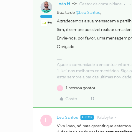
João H.
Gestor da comunidade
Boa tarde ​
@Leo Santos
,
Agradecemos a sua mensagem e partilh
+6
Sim, é sempre possível realizar uma den
Envie-nos, por favor, uma mensagem priva
Obrigado
Ajude a comunidade a encontrar inform
"Like" nos melhores comentários. Siga o
estar sempre a par das ultimas novidade
1 pessoa gostou
L
Gosto
Leo Santos
Kilobyte
AUTOR
L
Viva João, só para garantir que estamo