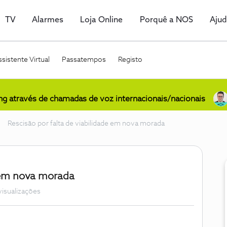
TV
Alarmes
Loja Online
Porquê a NOS
Aju
sistente Virtual
Passatempos
Registo
ing através de chamadas de voz internacionais/nacionais
Rescisão por falta de viabilidade em nova morada
e em nova morada
visualizações