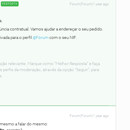
RESPOSTA
Forum|Forum|1 year ago
a.
úncia contratual. Vamos ajudar a endereçar o seu pedido.
da para o perfil ​
@Fórum
com o seu NIF.
ação relevante. Marque como "Melhor Resposta" e faça
s perfis da moderação, através da opção "Seguir", para
s.
Forum|Forum|1 year ago
s mesmo a falar do mesmo: