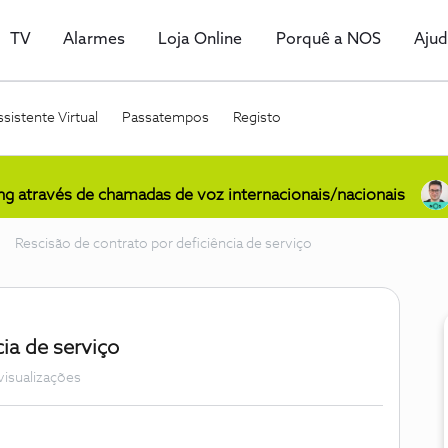
TV
Alarmes
Loja Online
Porquê a NOS
Aju
sistente Virtual
Passatempos
Registo
ing através de chamadas de voz internacionais/nacionais
Rescisão de contrato por deficiência de serviço
cia de serviço
visualizações