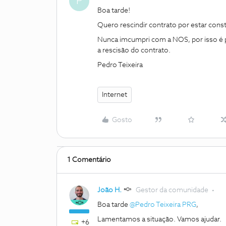
P
Boa tarde!
Quero rescindir contrato por estar cons
Nunca imcumpri com a NOS, por isso é po
a rescisão do contrato.
Pedro Teixeira
Internet
Gosto
1 Comentário
João H.
Gestor da comunidade
Boa tarde
@Pedro Teixeira PRG
,
Lamentamos a situação. Vamos ajudar.
+6