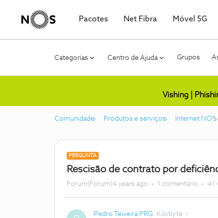
Pacotes
Net Fibra
Móvel 5G
Grupos
As
Categorias
Centro de Ajuda
Vishing | Phish
Comunidade
Produtos e serviços
Internet NOS
PERGUNTA
Rescisão de contrato por deficiên
Forum|Forum|4 years ago
1 comentário
41 
Pedro Teixeira PRG
Kilobyte