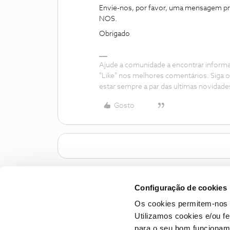
Envie-nos, por favor, uma mensagem pri
NOS.
Obrigado
Ajude a comunidade a encontrar inform
"Like" nos melhores comentários. Siga o
estar sempre a par das ultimas novidade
Gosto
Configuração de cookies
Os cookies permitem-nos 
Utilizamos cookies e/ou f
para o seu bom funcioname