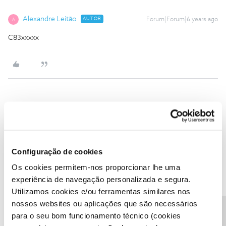
Alexandre Leitão
AUTOR
Forum|Forum|6 years ago
A
C83xxxxx
Tiago C.
Forum|Forum|6 years ago
Olá
@Alexandre Leitão
,
Pedimos que não partilhe publicamente os seus dados. Para
Configuração de cookies
enviar uma mensagem privada, só precisa de carregar neste
link
e
escolher a opção "Enviar mensagem".
Os cookies permitem-nos proporcionar lhe uma
experiência de navegação personalizada e segura.
Utilizamos cookies e/ou ferramentas similares nos
Ajude a comunidade a encontrar informação relevante. Marque
nossos websites ou aplicações que são necessários
como "Melhor Resposta" e faça "Like" nos melhores comentários.
para o seu bom funcionamento técnico (cookies