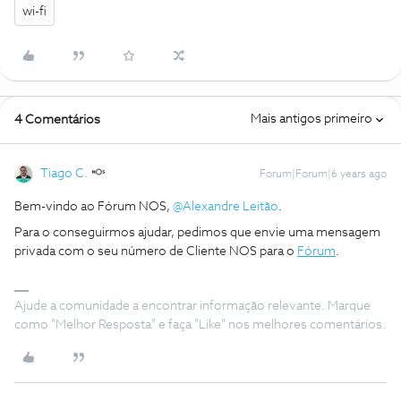
wi-fi
Mais antigos primeiro
4 Comentários
Tiago C.
Forum|Forum|6 years ago
Bem-vindo ao Fórum NOS,
@Alexandre Leitão
.
Para o conseguirmos ajudar, pedimos que envie uma mensagem
privada com o seu número de Cliente NOS para o
Fórum
.
Ajude a comunidade a encontrar informação relevante. Marque
como "Melhor Resposta" e faça "Like" nos melhores comentários.