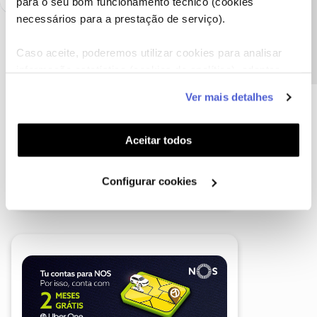
Precisa de ajuda?
para o seu bom funcionamento técnico (cookies
necessários para a prestação de serviço).
Caso aceite, poderemos utilizar cookies para analisar
informação estatística (cookies de analítica), adaptar
este serviço às suas preferências e apresentar-lhe
Ver mais detalhes
funcionalidades (cookies de personalização e
funcionalidade) e adaptar anúncios aos seus interesses
(cookies de publicidade personalizada). Pode gerir a
Aceitar todos
utilização dos cookies clicando em "
Configurar
Cookies
".
Configurar cookies
A poupança que COMBINA