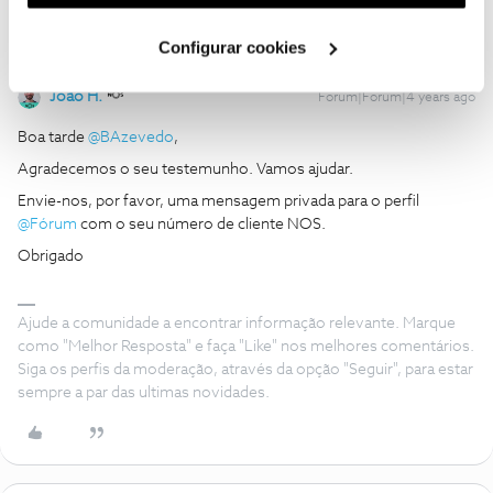
utilização dos cookies clicando em "
Configurar
Cookies
".
Configurar cookies
João H.
Forum|Forum|4 years ago
Boa tarde
@BAzevedo
,
Agradecemos o seu testemunho. Vamos ajudar.
Envie-nos, por favor, uma mensagem privada para o perfil
@Fórum
com o seu número de cliente NOS.
Obrigado
Ajude a comunidade a encontrar informação relevante. Marque
como "Melhor Resposta" e faça "Like" nos melhores comentários.
Siga os perfis da moderação, através da opção "Seguir", para estar
sempre a par das ultimas novidades.