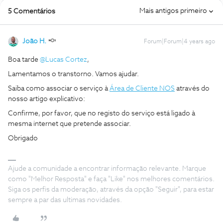
Mais antigos primeiro
5 Comentários
João H.
Forum|Forum|4 years ago
Boa tarde
@Lucas Cortez
,
Lamentamos o transtorno. Vamos ajudar.
Saiba como associar o serviço à
Área de Cliente NOS
através do
nosso artigo explicativo:
Confirme, por favor, que no registo do serviço está ligado à
mesma internet que pretende associar.
Obrigado
Ajude a comunidade a encontrar informação relevante. Marque
como "Melhor Resposta" e faça "Like" nos melhores comentários.
Siga os perfis da moderação, através da opção "Seguir", para estar
sempre a par das ultimas novidades.