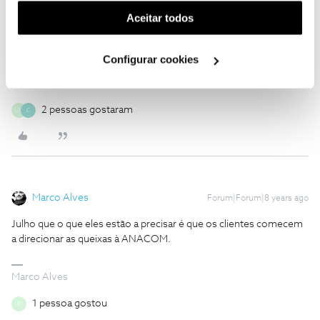
(cookies de publicidade personalizada). Pode gerir a
Amigo eu tenho o mesmo problema, e tambem já sou cliente há
Aceitar todos
algum tempo, isto so se vai resolver quando a ANACOM
utilização dos cookies clicando em "
Configurar
começar a apertar o cerco e a NOS começar a pagar a factura.
Cookies
".
Configurar cookies
Marco Alves
2 pessoas gostaram
B
C
Marco Alves
Forum|Forum|8 years ago
Julho que o que eles estão a precisar é que os clientes comecem
a direcionar as queixas à ANACOM.
Marco Alves
1 pessoa gostou
B