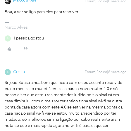
Marco Alves
Forum|Forum|8 years ago
Boa, a ver se ligo para eles para resolver.
Marco Alves
1 pessoa gostou
B
Criszu
Forum|Forum|8 years ago
C
Sr.joao Sousa ainda bem que ficou com o seu assunto resolvido
eu no meu caso mudei lá em casa para o novo router 4.0 e só
posso dizer que estou realmente desiludido pois o sinal cá em
casa diminuiu, com o meu router antigo tinha sinal wi-fi na outra
ponta da casa agora com este 4.0 se estiver na mesma ponta da
casa nada o sinal wi-fi vai-se estou muito arrependido por ter
mudado, só melhorou sim na ligação por cabo realmente aí sim
nota-se que é mais rápido agora no wi-fi é para esquecer.