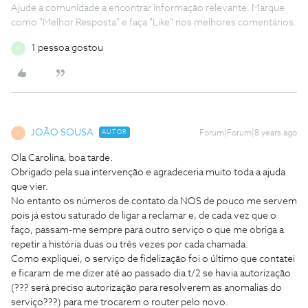
Ajude a comunidade a encontrar informação relevante. Marque
como "Melhor Resposta" e faça "Like" nos melhores comentários.
1 pessoa gostou
B
JOÃO SOUSA
AUTOR
Forum|Forum|8 years ago
J
Ola Carolina, boa tarde.
Obrigado pela sua intervenção e agradeceria muito toda a ajuda
que vier.
No entanto os números de contato da NOS de pouco me servem
pois já estou saturado de ligar a reclamar e, de cada vez que o
faço, passam-me sempre para outro serviço o que me obriga a
repetir a história duas ou três vezes por cada chamada.
Como expliquei, o serviço de fidelização foi o último que contatei
e ficaram de me dizer até ao passado dia t/2 se havia autorização
(??? será preciso autorização para resolverem as anomalias do
serviço???) para me trocarem o router pelo novo.