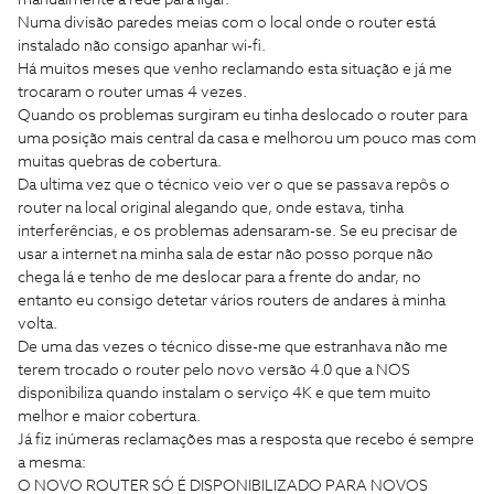
manualmente a rede para ligar.
Numa divisão paredes meias com o local onde o router está
instalado não consigo apanhar wi-fi.
Há muitos meses que venho reclamando esta situação e já me
trocaram o router umas 4 vezes.
Quando os problemas surgiram eu tinha deslocado o router para
uma posição mais central da casa e melhorou um pouco mas com
muitas quebras de cobertura.
Da ultima vez que o técnico veio ver o que se passava repôs o
router na local original alegando que, onde estava, tinha
interferências, e os problemas adensaram-se. Se eu precisar de
usar a internet na minha sala de estar não posso porque não
chega lá e tenho de me deslocar para a frente do andar, no
entanto eu consigo detetar vários routers de andares à minha
volta.
De uma das vezes o técnico disse-me que estranhava não me
terem trocado o router pelo novo versão 4.0 que a NOS
disponibiliza quando instalam o serviço 4K e que tem muito
melhor e maior cobertura.
Já fiz inúmeras reclamações mas a resposta que recebo é sempre
a mesma:
O NOVO ROUTER SÓ É DISPONIBILIZADO PARA NOVOS