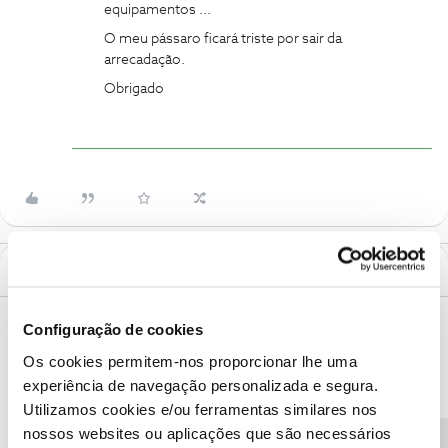
equipamentos ...
O
meu pássaro ficará triste por sair da
arrecadação.
Obrigado
Mais antigos primeiro
2 Comentários
Configuração de cookies
Mário P.
Forum|Forum|3 years ago
Os cookies permitem-nos proporcionar lhe uma
Boa tarde
@Roquick34
, seja bem-vindo ao Fórum NOS.
experiência de navegação personalizada e segura.
Segundo a indicação do site da Xiaomi Mi 2K apenas tem conexão
Utilizamos cookies e/ou ferramentas similares nos
sem fios (Wi-Fi), assim deverá ter um hotspot na sua arrecadação
junto da câmara para que esta se ligue à rede da internet móvel.
nossos websites ou aplicações que são necessários