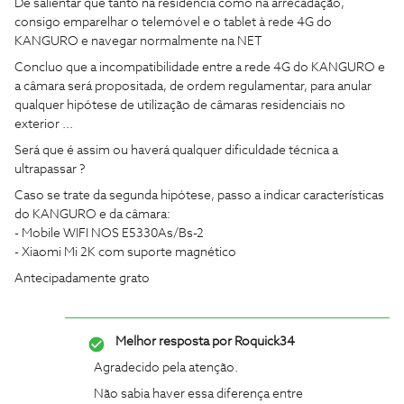
De salientar que tanto na residência como na arrecadação,
consigo emparelhar o telemóvel e o tablet à rede 4G do
KANGURO e navegar normalmente na NET
Concluo que a incompatibilidade entre a rede 4G do KANGURO e
a câmara será propositada, de ordem regulamentar, para anular
qualquer hipótese de utilização de câmaras residenciais no
exterior ...
Será que é assim ou haverá qualquer dificuldade técnica a
ultrapassar ?
Caso se trate da segunda hipótese, passo a indicar características
do KANGURO e da câmara:
- Mobile WIFI NOS E5330As/Bs-2
- Xiaomi Mi 2K com suporte magnético
Antecipadamente grato
Melhor resposta por
Roquick34
Agradecido pela atenção.
Não sabia haver essa diferença entre