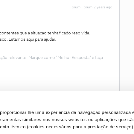
Forum|Forum|2 years ago
ntentes que a situação tenha ficado resolvida.
co. Estamos aqui para ajudar.
ação relevante. Marque como "Melhor Resposta" e faça
proporcionar lhe uma experiência de navegação personalizada e
erramentas similares nos nossos websites ou aplicações que sã
nto técnico (cookies necessários para a prestação de serviço)