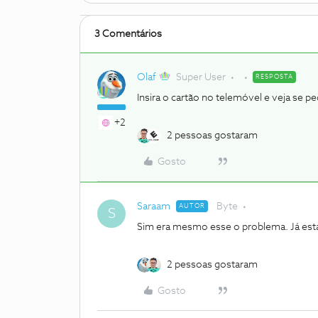
3 Comentários
Olaf
Super User
RESPOSTA
Insira o cartão no telemóvel e veja se 
+2
2 pessoas gostaram
Gosto
Saraam
Byte
AUTOR
S
Sim era mesmo esse o problema. Já está
2 pessoas gostaram
Gosto