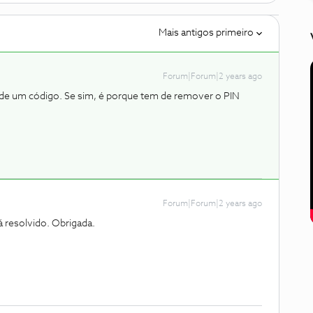
Mais antigos primeiro
Forum|Forum|2 years ago
pede um código. Se sim, é porque tem de remover o PIN
Forum|Forum|2 years ago
 resolvido. Obrigada.