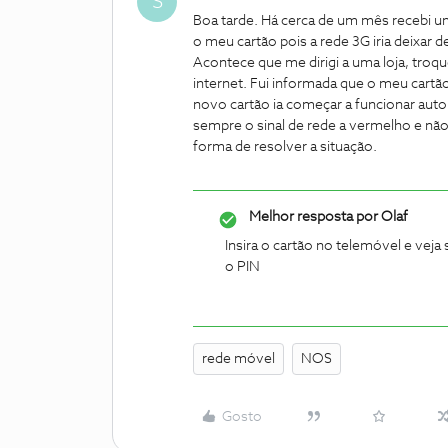
S
Boa tarde. Há cerca de um mês recebi u
o meu cartão pois a rede 3G iria deixar 
Acontece que me dirigi a uma loja, troqu
internet. Fui informada que o meu cartão
novo cartão ia começar a funcionar au
sempre o sinal de rede a vermelho e não
forma de resolver a situação.
Melhor resposta por
Olaf
Insira o cartão no telemóvel e vej
o PIN
rede móvel
NOS
Gosto