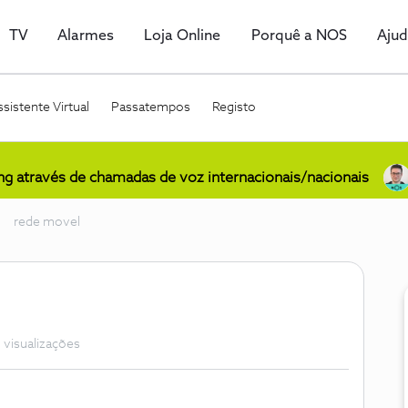
TV
Alarmes
Loja Online
Porquê a NOS
Aju
sistente Virtual
Passatempos
Registo
ing através de chamadas de voz internacionais/nacionais
rede movel
 visualizações