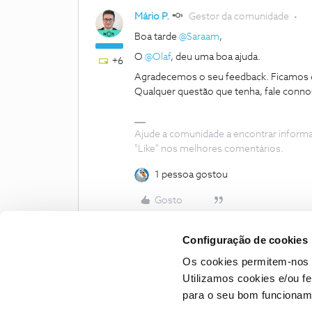
Mário P.
Gestor da comunidade
Boa tarde
@Saraam
,
O
@Olaf
, deu uma boa ajuda.
+6
Agradecemos o seu feedback. Ficamos co
Qualquer questão que tenha, fale connos
Ajude a comunidade a encontrar inform
"Like" nos melhores comentários.
1 pessoa gostou
Gosto
Configuração de cookies
Os cookies permitem-nos 
Utilizamos cookies e/ou f
para o seu bom funcioname