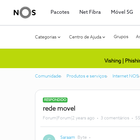
Pacotes
Net Fibra
Móvel 5G
Grupos
As
Categorias
Centro de Ajuda
Vishing | Phish
Comunidade
Produtos e serviços
Internet NOS
RESPONDIDO
rede movel
Forum|Forum|2 years ago
3 comentários
55
Saraam
Byte