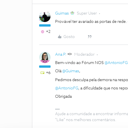
Guimas
Super User
Provável ter avariado as portas de rede. 
+2
Gosto
Ana P.
Moderador
Bem-vindo ao Fórum NOS
@AntonioFG
Olá
@Guimas
,
+6
Pedimos desculpa pela demora na respo
@AntonioFG
, a dificuldade que nos re
Obrigada
Ajude a comunidade a encontrar inform
"Like" nos melhores comentários.