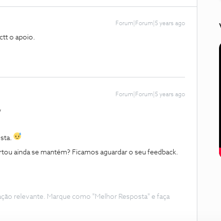
Forum|Forum|5 years ago
ctt o apoio.
Forum|Forum|5 years ago
,
sta.
portou ainda se mantém? Ficamos aguardar o seu feedback.
ação relevante. Marque como "Melhor Resposta" e faça