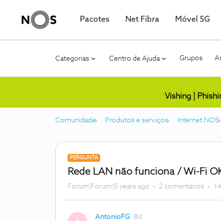
Pacotes
Net Fibra
Móvel 5G
Grupos
As
Categorias
Centro de Ajuda
Vishing | Phish
Comunidade
Produtos e serviços
Internet NOS
PERGUNTA
Rede LAN não funciona / Wi-Fi O
Forum|Forum|5 years ago
2 comentários
14
AntonioFG
Bit