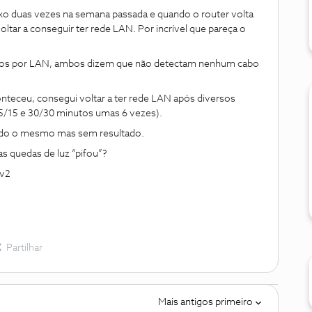
baixo duas vezes na semana passada e quando o router volta
tar a conseguir ter rede LAN. Por incrível que pareça o
dos por LAN, ambos dizem que não detectam nenhum cabo
nteceu, consegui voltar a ter rede LAN após diversos
 15/15 e 30/30 minutos umas 6 vezes).
ntado o mesmo mas sem resultado.
s quedas de luz “pifou”?
 v2
Partilhar
Mais antigos primeiro