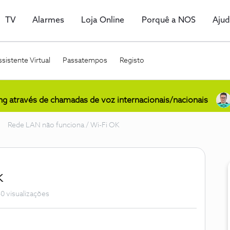
TV
Alarmes
Loja Online
Porquê a NOS
Aju
sistente Virtual
Passatempos
Registo
ing através de chamadas de voz internacionais/nacionais
Rede LAN não funciona / Wi-Fi OK
K
0 visualizações