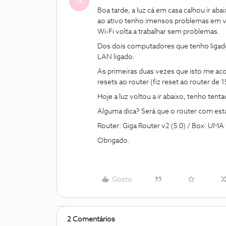
A
Boa tarde, a luz cá em casa calhou ir a
ao ativo tenho imensos problemas em vol
Wi-Fi volta a trabalhar sem problemas.
Dos dois computadores que tenho liga
LAN ligado.
As primeiras duas vezes que isto me aco
resets ao router (fiz reset ao router de
Hoje a luz voltou a ir abaixo, tenho te
Alguma dica? Será que o router com esta
Router: Giga Router v2 (5.0) / Box: UMA
Obrigado.
Gosto
2 Comentários