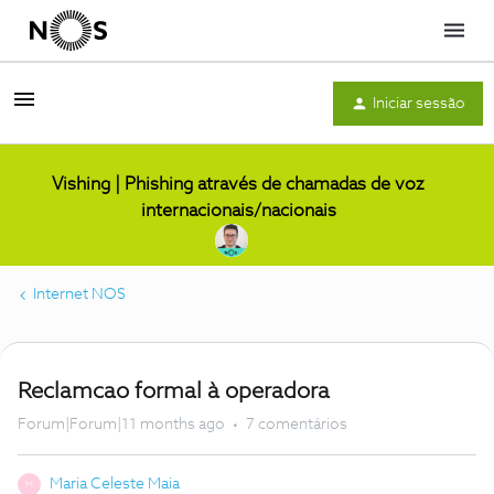
Menu
Iniciar sessão
Vishing | Phishing através de chamadas de voz
internacionais/nacionais
Internet NOS
Reclamcao formal à operadora
Forum|Forum|11 months ago
7 comentários
Maria Celeste Maia
M