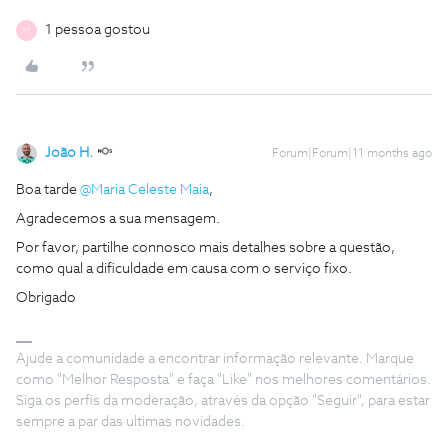
1 pessoa gostou
M
João H.
Forum|Forum|11 months ago
Boa tarde ​
@Maria Celeste Maia
,
Agradecemos a sua mensagem.
Por favor, partilhe connosco mais detalhes sobre a questão,
como qual a dificuldade em causa com o serviço fixo.
Obrigado
Ajude a comunidade a encontrar informação relevante. Marque
como "Melhor Resposta" e faça "Like" nos melhores comentários.
Siga os perfis da moderação, através da opção "Seguir", para estar
sempre a par das ultimas novidades.