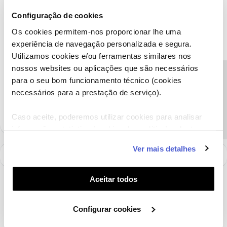
Detalhe-nos, por favor, se a situação que reporta se verifica
Configuração de cookies
através de ligações Wi-Fi ou cabo de rede.
Os cookies permitem-nos proporcionar lhe uma
Obrigado
experiência de navegação personalizada e segura.
Utilizamos cookies e/ou ferramentas similares nos
nossos websites ou aplicações que são necessários
Ajude a comunidade a encontrar informação relevante. Marque
Precisa de ajuda?
para o seu bom funcionamento técnico (cookies
como "Melhor Resposta" e faça "Like" nos melhores comentários.
Siga os perfis da moderação, através da opção "Seguir", para estar
necessários para a prestação de serviço).
sempre a par das ultimas novidades.
Caso aceite, poderemos utilizar cookies para analisar
informação estatística (cookies de analítica), adaptar
este serviço às suas preferências e apresentar-lhe
Ver mais detalhes
funcionalidades (cookies de personalização e
funcionalidade) e adaptar anúncios aos seus interesses
(cookies de publicidade personalizada). Pode gerir a
Aceitar todos
utilização dos cookies clicando em "
Configurar
Cookies
".
Configurar cookies