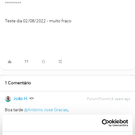
*********
Teste dia 02/08/2022 - muito fraco
1 Comentário
João H.
Forum|Forum|4 years ago
Boa tarde
@António José Gracias
,
Agradecemos a sua mensagem.Vamos ajudar.
Dados pessoais foram ocultos do seu comentário, para sua
proteção e dos mesmos.