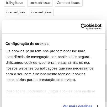
billing issue
contract issue
Contract Issues
internet plan
internet plans
Configuração de cookies
1 Comentário
Os cookies permitem-nos proporcionar lhe uma
Mário P.
Forum|Forum|9 months ago
experiência de navegação personalizada e segura.
Utilizamos cookies e/ou ferramentas similares nos
Boa tarde, ​
@Thiago Gonçalves de Souza
nossos websites ou aplicações que são necessários
Lamentamos o transtorno causado por esta situação e vamos
Precisa de ajuda?
para o seu bom funcionamento técnico (cookies
verificar a mesma.
necessários para a prestação de serviço).
Envie, por favor, uma mensagem privada para o perfil ​
@Fórum
com o número de contribuinte associado ao seu
Caso aceite, poderemos utilizar cookies para analisar
contrato.
informação estatística (cookies de analítica), adaptar
Obrigado.
este serviço às suas preferências e apresentar-lhe
Ver mais detalhes