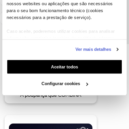
nossos websites ou aplicações que são necessários
Precisa de ajuda?
para o seu bom funcionamento técnico (cookies
necessários para a prestação de serviço).
Caso aceite, poderemos utilizar cookies para analisar
informação estatística (cookies de analítica), adaptar
este serviço às suas preferências e apresentar-lhe
Ver mais detalhes
funcionalidades (cookies de personalização e
funcionalidade) e adaptar anúncios aos seus interesses
(cookies de publicidade personalizada). Pode gerir a
Aceitar todos
utilização dos cookies clicando em "
Configurar
Cookies
".
Configurar cookies
A poupança que COMBINA