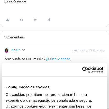
Luisa Resende
1 Comentário
Ana P.
Forum|Forum|5 years ago
Bem-vinda ao Fórum NOS
@Luisa Resende
,
Vamos ajudar! Pedimos que nos envie uma mensagem privada
com o seu número de cliente NOS para o
@Fórum
, por favor.
Obrigada
Configuração de cookies
Ajude a comunidade a encontrar informação relevante. Marque
Os cookies permitem-nos proporcionar lhe uma
como "Melhor Resposta" e faça "Like" nos melhores comentários.
experiência de navegação personalizada e segura.
Utilizamos cookies e/ou ferramentas similares nos