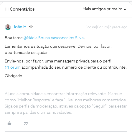
Mais antigos primeiro
11 Comentários
João H.
Forum|Forum|2 years ago
Boa tarde
@Nádia Sousa Vasconcelos Silva
,
Lamentamos a situação que descreve. Dê-nos, por favor,
oportunidade de ajudar.
Envie-nos, por favor, uma mensagem privada para o perfil
@Fórum
acompanhada do seu número de cliente ou contribuinte.
Obrigado
Ajude a comunidade a encontrar informação relevante. Marque
como "Melhor Resposta" e faça "Like" nos melhores comentários.
Siga os perfis da moderação, através da opção "Seguir", para estar
sempre a par das ultimas novidades.