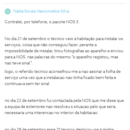
Nádia Sousa Vasconcelos Silva
N
Contratei, por telefone, o pacote NOS 3.
No dia 21 de setembro o técnico veio à habitação para instalar os
serviços, coisa que não conseguiu fazer. perante a
impossibilidade de instalar, tirou fotografias ao aparelho e enviou
para a NOS. nas palavras do mesmo “o aparelho registou, mas
nao teve sinal.”.
logo, o referido tecnico aconselhou-me a nao assinar a folha de
serviço uma vez que a instalacao nao tinha ficado bem feita e
continuava sem ter sinal.
no dia 22 de setembro fui contactada pela NOS que me disse que
a equipa de exteriores nao resolveu s situacao pelo que seria
necessaria uma interencao no interior da habitacao.
no dia 29 de setembro esse 2º tecnico deslocou-se à minha