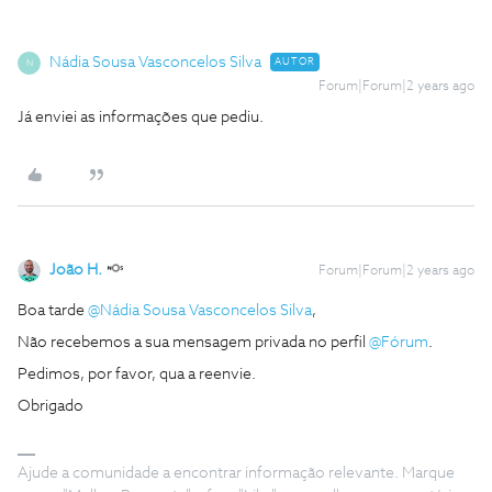
Nádia Sousa Vasconcelos Silva
AUTOR
N
Forum|Forum|2 years ago
Já enviei as informações que pediu.
João H.
Forum|Forum|2 years ago
Boa tarde
@Nádia Sousa Vasconcelos Silva
,
Não recebemos a sua mensagem privada no perfil
@Fórum
.
Pedimos, por favor, qua a reenvie.
Obrigado
Ajude a comunidade a encontrar informação relevante. Marque