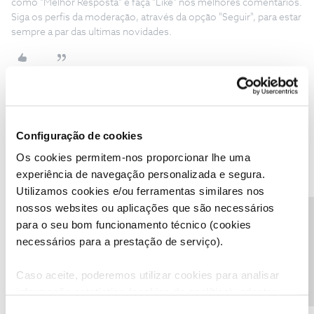
como "Melhor Resposta" e faça "Like" nos melhores comentários.
Siga os perfis da moderação, através da opção "Seguir", para estar
sempre a par das ultimas novidades.
Nádia Sousa Vasconcelos Silva
AUTOR
N
Configuração de cookies
Forum|Forum|2 years ago
Já reenviei.
Os cookies permitem-nos proporcionar lhe uma
experiência de navegação personalizada e segura.
Utilizamos cookies e/ou ferramentas similares nos
nossos websites ou aplicações que são necessários
Precisa de ajuda?
para o seu bom funcionamento técnico (cookies
necessários para a prestação de serviço).
João H.
Forum|Forum|2 years ago
Caso aceite, poderemos utilizar cookies para analisar
Agradecemos o seu testemunho
@Nádia Sousa Vasconcelos
informação estatística (cookies de analítica), adaptar
Silva
,
este serviço às suas preferências e apresentar-lhe
Recebemos a sua mensagem privada e vamos responder-lhe