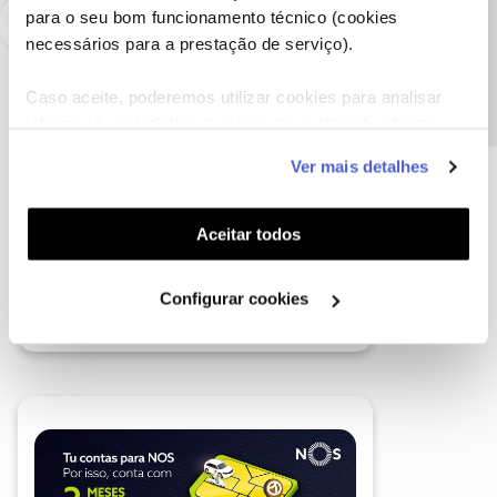
Precisa de ajuda?
para o seu bom funcionamento técnico (cookies
necessários para a prestação de serviço).
Caso aceite, poderemos utilizar cookies para analisar
informação estatística (cookies de analítica), adaptar
este serviço às suas preferências e apresentar-lhe
Ver mais detalhes
funcionalidades (cookies de personalização e
funcionalidade) e adaptar anúncios aos seus interesses
(cookies de publicidade personalizada). Pode gerir a
Aceitar todos
utilização dos cookies clicando em "
Configurar
Cookies
".
Configurar cookies
A poupança que COMBINA