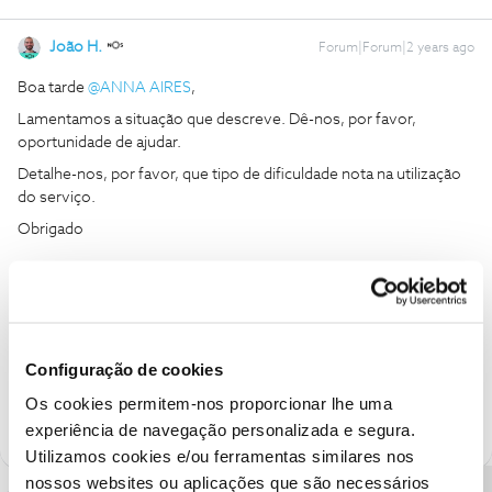
João H.
Forum|Forum|2 years ago
Boa tarde
@ANNA AIRES
,
Lamentamos a situação que descreve. Dê-nos, por favor,
oportunidade de ajudar.
Detalhe-nos, por favor, que tipo de dificuldade nota na utilização
do serviço.
Obrigado
Ajude a comunidade a encontrar informação relevante. Marque
como "Melhor Resposta" e faça "Like" nos melhores comentários.
Configuração de cookies
Siga os perfis da moderação, através da opção "Seguir", para estar
sempre a par das ultimas novidades.
Os cookies permitem-nos proporcionar lhe uma
experiência de navegação personalizada e segura.
Utilizamos cookies e/ou ferramentas similares nos
nossos websites ou aplicações que são necessários