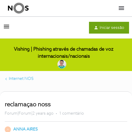
Menu
Iniciar sessão
Vishing | Phishing através de chamadas de voz
internacionais/nacionais
Internet NOS
reclamaçao noss
Forum|Forum|2 years ago
1 comentário
ANNA AIRES
A