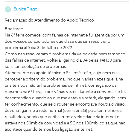
Eunice Tiago
E
Reclamação do Atendimento do Apoio Técnico
Boa tarde.
Na 6ª feira comecei com falhas de internet e fui atentida por um
dos vossos colaboradores que disse que iam resolver o
problema até dia 3 de Julho de 2022.
Como não resolveram o problema da velocidade nem tampoco
das falhas de internet, voltei a ligar no dia 04 pelas 14H30 para
solicitar resolução de problemas.
Atendeu-me do apoio técnico o Sr. José Leão, cujo nem quis
perceber a origem do problema. Indiquei várias vezes que já há
uns tempos não tinha problemas de intrnet, começando os
mesmos na 6ª feira, e por várias vezes durante a conversa se fez
desentendido quando ao que me estava a referir, alegando, sem
ter conhecmento, que se o router se encontrava noutra divisão,
deveria ligar-me à rede normal (sem ser 5G) para ter melhores
resultados, sendo que verificamos a velocidade da internet e
estava nos 50mb de download e a 5G nos 100mb, coisa que não
acontece quando temos boa ligação à internet.