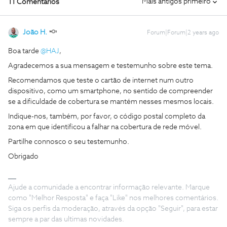
Mais antigos primeiro
11 Comentários
João H.
Forum|Forum|2 years ago
Boa tarde
@HAJ
,
Agradecemos a sua mensagem e testemunho sobre este tema.
Recomendamos que teste o cartão de internet num outro
dispositivo, como um smartphone, no sentido de compreender
se a dificuldade de cobertura se mantém nesses mesmos locais.
Indique-nos, também, por favor, o código postal completo da
zona em que identificou a falhar na cobertura de rede móvel.
Partilhe connosco o seu testemunho.
Obrigado
Ajude a comunidade a encontrar informação relevante. Marque
como "Melhor Resposta" e faça "Like" nos melhores comentários.
Siga os perfis da moderação, através da opção "Seguir", para estar
sempre a par das ultimas novidades.