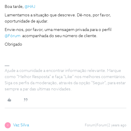
Boa tarde,
@HAJ
Lamentamos a situação que descreve. Dê-nos, por favor,
oportunidade de ajudar.
Envie-nos, por favor, uma mensagem privada para o perfil
@Fórum
acompanhada do seu número de cliente.
Obrigado
Ajude a comunidade a encontrar informação relevante. Marque
como "Melhor Resposta" e faça "Like" nos melhores comentários.
Siga os perfis da moderação, através da opção "Seguir", para estar
sempre a par das ultimas novidades.
Vaz Silva
Forum|Forum|2 years ago
V