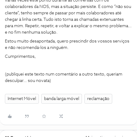
várias vezes este ponto durante as conversas com os
colaboradores da NOS, mas a situação persiste. E como “não sou
cliente”, tenho sempre de passar por mais colaboradores até
chegar à linha certa. Tudo isto torna as chamadas extenuantes
para mim. Repetir, repetir, e voltar a explicar o mesmo problema…
e no fim nenhuma solução.
Estou muito desapontada, quero prescindir dos vossos serviços
e não recomendá-los a ninguém.
Cumprimentos,
(publiquei este texto num comentário a outro texto, queriam
desculpar… sou novata)
Internet Móvel
banda larga móvel
reclamação