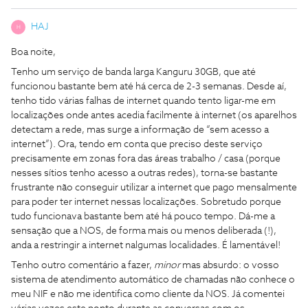
HAJ
H
Boa noite,
Tenho um serviço de banda larga Kanguru 30GB, que até
funcionou bastante bem até há cerca de 2-3 semanas. Desde aí,
tenho tido várias falhas de internet quando tento ligar-me em
localizações onde antes acedia facilmente à internet (os aparelhos
detectam a rede, mas surge a informação de “sem acesso a
internet”). Ora, tendo em conta que preciso deste serviço
precisamente em zonas fora das áreas trabalho / casa (porque
nesses sítios tenho acesso a outras redes), torna-se bastante
frustrante não conseguir utilizar a internet que pago mensalmente
para poder ter internet nessas localizações. Sobretudo porque
tudo funcionava bastante bem até há pouco tempo. Dá-me a
sensação que a NOS, de forma mais ou menos deliberada (!),
anda a restringir a internet nalgumas localidades. É lamentável!
Tenho outro comentário a fazer,
minor
mas absurdo: o vosso
sistema de atendimento automático de chamadas não conhece o
meu NIF e não me identifica como cliente da NOS. Já comentei