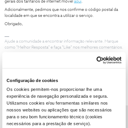
gerais dos tarifários de internet móvel
aqui
.
Adicionalmente, pedimos que nos confirme o código postal da
localidade em que se encontra a utilizar o serviço.
Obrigado,
Ajude a comunidade a encontrar informação relevante. Marque
como "Melhor Resposta" e faça "Like" nos melhores comentários.
Configuração de cookies
Vaz Silva
Forum|Forum|2 years ago
V
Os cookies permitem-nos proporcionar lhe uma
Sendo uma vila pequena. Em que as únicas operadoras existentes
experiência de navegação personalizada e segura.
são a meo e a nowo, não se justifica o dito congestionamento
Utilizamos cookies e/ou ferramentas similares nos
por parte da NOS. Claramente existe uma avaria que a NOS tem
nossos websites ou aplicações que são necessários
conhecimento e nada faz para resolver. E continuamente debita o
Precisa de ajuda?
para o seu bom funcionamento técnico (cookies
valor dos serviços sabendo a partida que as pessoas não estão a
necessários para a prestação de serviço).
usufruir dos mesmos. Fica aqui o código postal. 7040-638