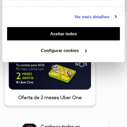
informação estatística (cookies de analítica), adaptar
este serviço às suas preferências e apresentar-lhe
Ver mais detalhes
funcionalidades (cookies de personalização e
funcionalidade) e adaptar anúncios aos seus interesses
A poupança que COMBINA
(cookies de publicidade personalizada). Pode gerir a
Aceitar todos
utilização dos cookies clicando em "
Configurar
Cookies
".
Configurar cookies
Oferta de 2 meses Uber One