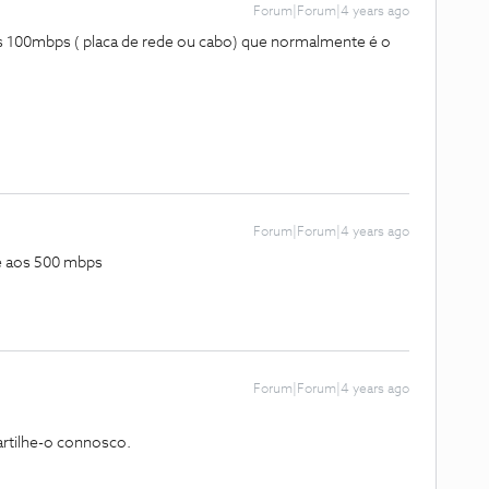
Forum|Forum|4 years ago
s 100mbps ( placa de rede ou cabo) que normalmente é o
Forum|Forum|4 years ago
é aos 500 mbps
Forum|Forum|4 years ago
partilhe-o connosco.