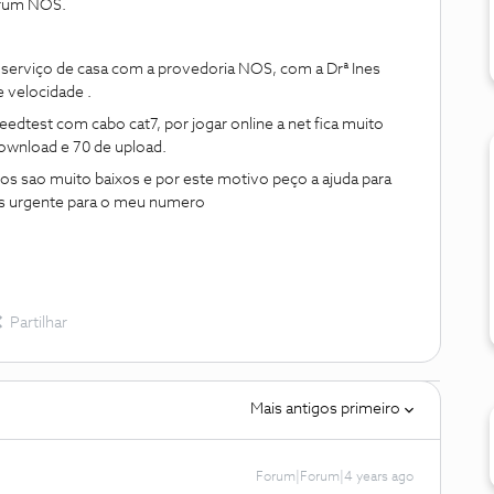
orum NOS.
 serviço de casa com a provedoria NOS, com a Drª Ines
 velocidade .
eedtest com cabo cat7, por jogar online a net fica muito
download e 70 de upload.
dos sao muito baixos e por este motivo peço a ajuda para
is urgente para o meu numero
Partilhar
Mais antigos primeiro
Forum|Forum|4 years ago