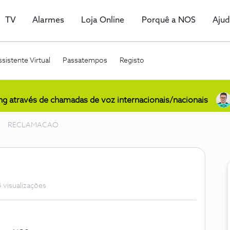
TV
Alarmes
Loja Online
Porquê a NOS
Aju
sistente Virtual
Passatempos
Registo
ing através de chamadas de voz internacionais/nacionais
RECLAMACAO
 visualizações