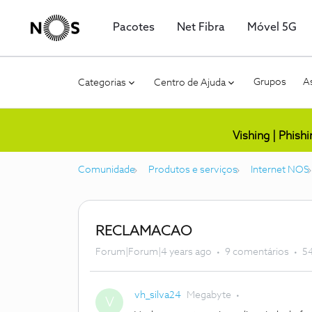
Pacotes
Net Fibra
Móvel 5G
Grupos
As
Categorias
Centro de Ajuda
Vishing | Phish
Comunidade
Produtos e serviços
Internet NOS
RECLAMACAO
Forum|Forum|4 years ago
9 comentários
54
vh_silva24
Megabyte
V