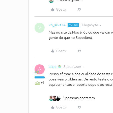
1 pessoa gostou
Gosto
vh_silva24
Megabyte
AUTOR
V
Mas no site da Nos é lógico que vai dar r
gente do que no Speedtest
Gosto
atcrs
Super User
A
Posso afirmar a boa qualidade do teste 
possíveis problemas. De resto teste o q
+1
equipamentos e reporte depois os resul
3 pessoas gostaram
Gosto