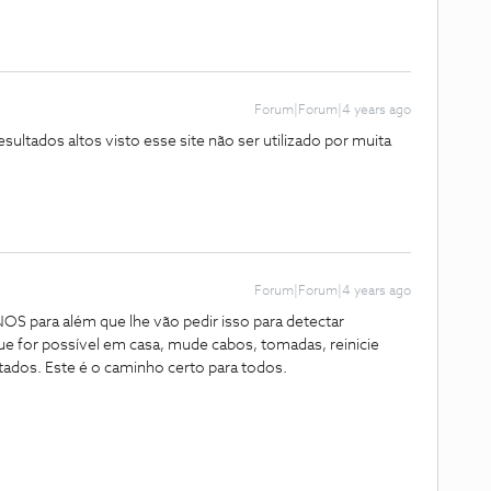
Forum|Forum|4 years ago
esultados altos visto esse site não ser utilizado por muita
Forum|Forum|4 years ago
NOS para além que lhe vão pedir isso para detectar
ue for possível em casa, mude cabos, tomadas, reinicie
tados. Este é o caminho certo para todos.