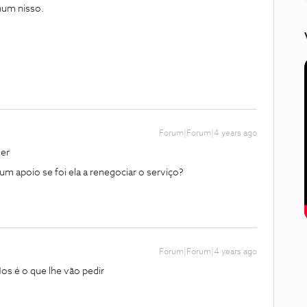
nhum nisso.
Forum|Forum|4 years ago
mer
m apoio se foi ela a renegociar o serviço?
Forum|Forum|4 years ago
os é o que lhe vão pedir