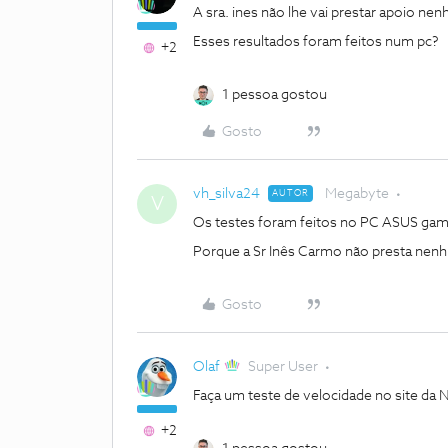
A sra. ines não lhe vai prestar apoio ne
Esses resultados foram feitos num pc?
+2
1 pessoa gostou
Gosto
vh_silva24
Megabyte
AUTOR
V
Os testes foram feitos no PC ASUS ga
Porque a Sr Inês Carmo não presta nenhu
Gosto
Olaf
Super User
Faça um teste de velocidade no site da N
+2