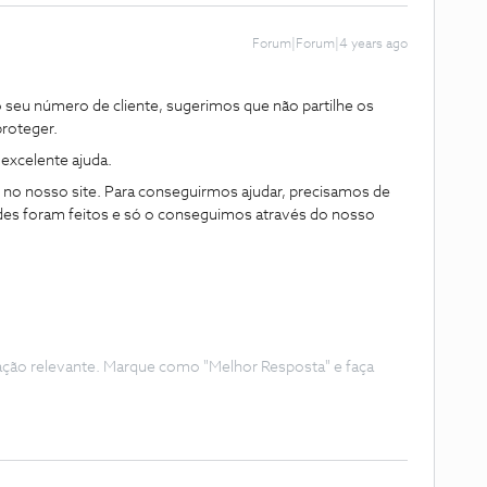
Forum|Forum|4 years ago
 seu número de cliente, sugerimos que não partilhe os
proteger.
excelente ajuda.
s no nosso site. Para conseguirmos ajudar, precisamos de
des foram feitos e só o conseguimos através do nosso
ação relevante. Marque como "Melhor Resposta" e faça