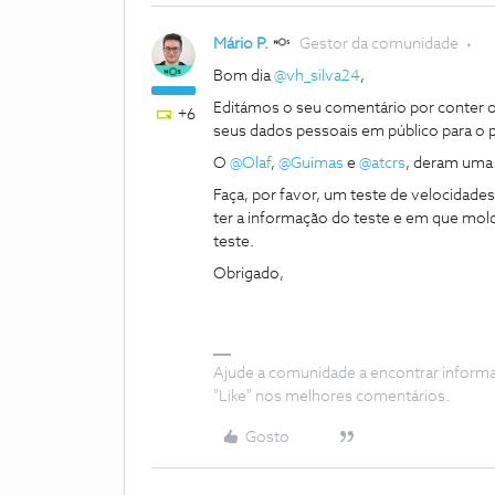
Mário P.
Gestor da comunidade
Bom dia
@vh_silva24
,
Editámos o seu comentário por conter o
+6
seus dados pessoais em público para o 
O
@Olaf
,
@Guimas
e
@atcrs
, deram uma 
Faça, por favor, um teste de velocidade
ter a informação do teste e em que mol
teste.
Obrigado,
Ajude a comunidade a encontrar inform
"Like" nos melhores comentários.
Gosto