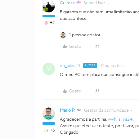
Guimas
Super User
E garanta que não tem uma limitação ao
que acontece.
+2
1 pessoa gostou
Gosto
vh_silva24
Megabyte
AUTOR
V
O meu PC tem placa que consegue ir at
Gosto
Mário P.
Gestor da comunidade
Agradecemos a partilha,
@vh_silva24
.
Assim que efectuar o teste, por favor, 
+6
Obrigado