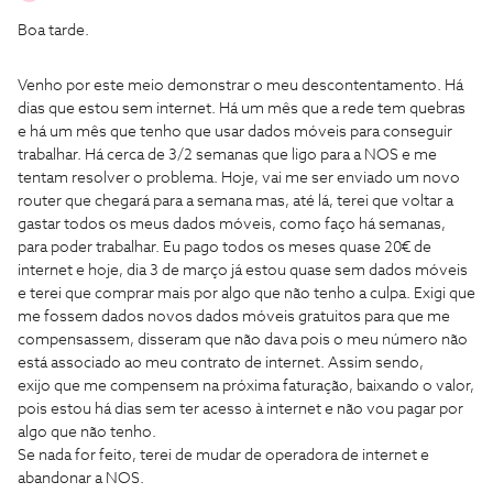
Boa tarde.
Venho por este meio demonstrar o meu descontentamento. Há
dias que estou sem internet. Há um mês que a rede tem quebras
e há um mês que tenho que usar dados móveis para conseguir
trabalhar. Há cerca de 3/2 semanas que ligo para a NOS e me
tentam resolver o problema. Hoje, vai me ser enviado um novo
router que chegará para a semana mas, até lá, terei que voltar a
gastar todos os meus dados móveis, como faço há semanas,
para poder trabalhar. Eu pago todos os meses quase 20€ de
internet e hoje, dia 3 de março já estou quase sem dados móveis
e terei que comprar mais por algo que não tenho a culpa. Exigi que
me fossem dados novos dados móveis gratuitos para que me
compensassem, disseram que não dava pois o meu número não
está associado ao meu contrato de internet. Assim sendo,
exijo que me compensem na próxima faturação, baixando o valor,
pois estou há dias sem ter acesso à internet e não vou pagar por
algo que não tenho.
Se nada for feito, terei de mudar de operadora de internet e
abandonar a NOS.