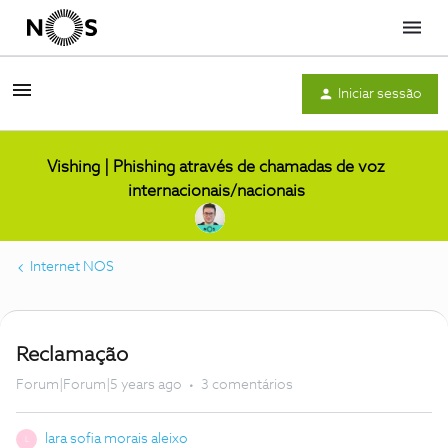
Menu
Iniciar sessão
Vishing | Phishing através de chamadas de voz
internacionais/nacionais
Internet NOS
Reclamação
Forum|Forum|5 years ago
3 comentários
lara sofia morais aleixo
L