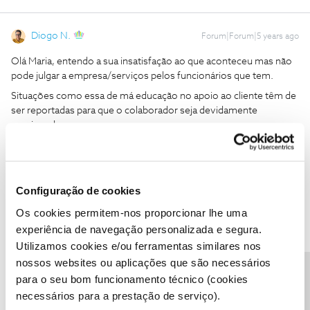
Diogo N.
Forum|Forum|5 years ago
Olá Maria, entendo a sua insatisfação ao que aconteceu mas não
pode julgar a empresa/serviços pelos funcionários que tem.
Situações como essa de má educação no apoio ao cliente têm de
ser reportadas para que o colaborador seja devidamente
sancionado.
Reencaminhe a situação para a moderação do fórum através
de mensagem privada para o perfil
@Fórum
Configuração de cookies
Os cookies permitem-nos proporcionar lhe uma
experiência de navegação personalizada e segura.
Utilizamos cookies e/ou ferramentas similares nos
Inês B.
Forum|Forum|5 years ago
nossos websites ou aplicações que são necessários
Precisa de ajuda?
Olá
@Maria Teresa Fernandes
,
para o seu bom funcionamento técnico (cookies
necessários para a prestação de serviço).
Lamentamos a demora na resposta e a situação que nos contou.