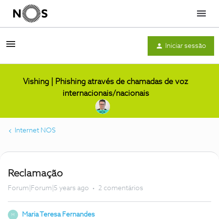
Menu
Iniciar sessão
Vishing | Phishing através de chamadas de voz
internacionais/nacionais
Internet NOS
Reclamação
Forum|Forum|5 years ago
2 comentários
Maria Teresa Fernandes
M